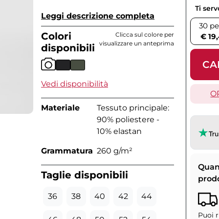
Ti ser
Leggi descrizione completa
30 pe
Colori
Clicca sul colore per
€ 19
visualizzare un anteprima
disponibili
CA
Vedi disponibilità
O
Materiale
Tessuto principale:
90% poliestere -
10% elastan
Grammatura
260 g/m²
Quan
Taglie disponibili
prod
36
38
40
42
44
Puoi r