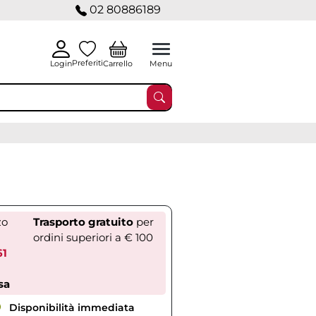
02 80886189
Preferiti
Carrello
Login
Menu
zo
Trasporto gratuito
per
ordini superiori a € 100
61
sa
Disponibilità immediata