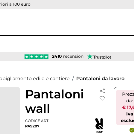
iori a 100 euro
2410
recensioni
bbigliamento edile e cantiere
Pantaloni da lavoro
Pantaloni
Prez
da:
wall
€ 17,
Iva
esclu
CODICE ART.
PA9207