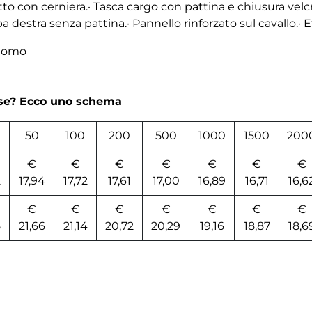
tto con cerniera.· Tasca cargo con pattina e chiusura velcr
a destra senza pattina.· Pannello rinforzato sul cavallo.·
 uomo
rse? Ecco uno schema
50
100
200
500
1000
1500
200
€
€
€
€
€
€
€
2
17,94
17,72
17,61
17,00
16,89
16,71
16,6
€
€
€
€
€
€
€
5
21,66
21,14
20,72
20,29
19,16
18,87
18,6