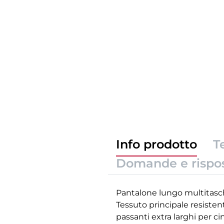
Info prodotto
T
Domande e rispo
Pantalone lungo multitasche
Tessuto principale resistent
passanti extra larghi per ci