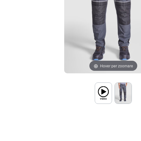
Hover per zoomare