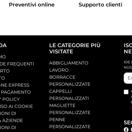
Preventivi online
Supporto clienti
DA
LE CATEGORIE PIÙ
IS
VISITATE
NE
AMO
10€ 
ABBIGLIAMENTO
E FREQUENTI
NOS
LAVORO
ORTO
BORRACCE
TO
PERSONALIZZATE
NE EXPRESS
CAPPELLI
 PAGAMENTO
PERSONALIZZATI
Y POLICY
MAGLIETTE
SO AI COOKIE
PERSONALIZZATE
ONI DI
PENNE
A AZIENDE
SE
PERSONALIZZATE
ONI DI