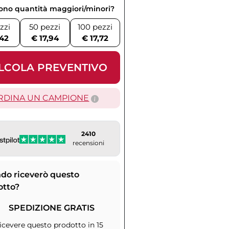
vono quantità maggiori/minori?
zzi
50 pezzi
100 pezzi
,42
€ 17,94
€ 17,72
LCOLA PREVENTIVO
RDINA UN CAMPIONE
2410
recensioni
do riceverò questo
otto?
SPEDIZIONE GRATIS
icevere questo prodotto in 15