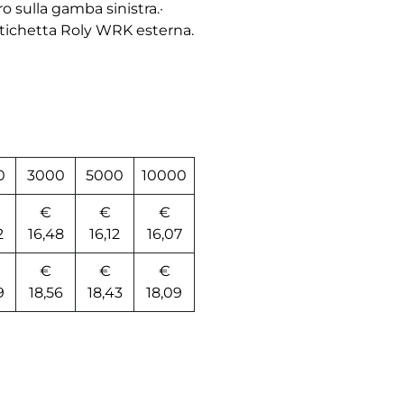
o sulla gamba sinistra.·
 Etichetta Roly WRK esterna.
0
3000
5000
10000
€
€
€
2
16,48
16,12
16,07
€
€
€
9
18,56
18,43
18,09