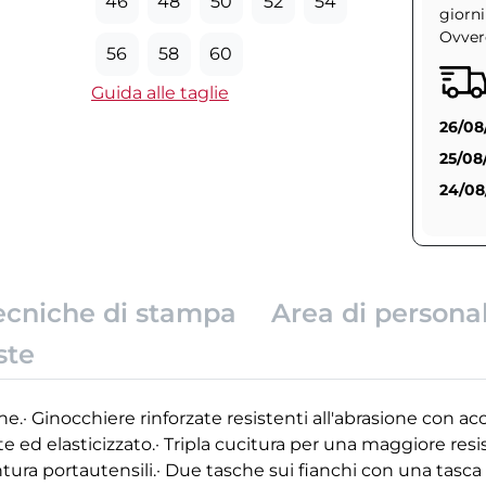
46
48
50
52
54
giorni
Ovvero
56
58
60
Guida alle taglie
26/08
25/08
24/08
ecniche di stampa
Area di persona
ste
.· Ginocchiere rinforzate resistenti all'abrasione con acc
e ed elasticizzato.· Tripla cucitura per una maggiore resis
ntura portautensili.· Due tasche sui fianchi con una tasca 