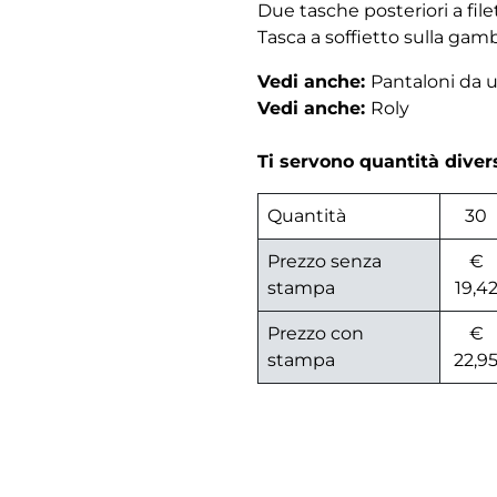
Due tasche posteriori a file
Tasca a soffietto sulla gamb
Vedi anche:
Pantaloni da
Vedi anche:
Roly
Ti servono quantità dive
Quantità
30
Prezzo senza
€
stampa
19,4
Prezzo con
€
stampa
22,9