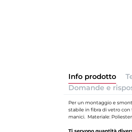
Info prodotto
T
Domande e rispo
Per un montaggio e smontag
stabile in fibra di vetro c
manici. Materiale: Poliester
Ti servono quantità dive