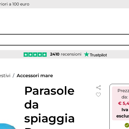
iori a 100 euro
2410
recensioni
stivi
Accessori mare
Parasole
Prez
da:
da
€ 5,
Iva
spiaggia
esclu