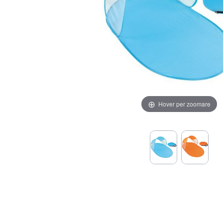
Hover per zoomare