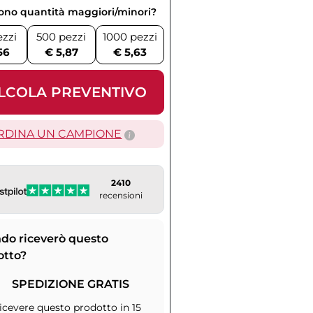
vono quantità maggiori/minori?
ezzi
500 pezzi
1000 pezzi
56
€ 5,87
€ 5,63
LCOLA PREVENTIVO
RDINA UN CAMPIONE
2410
recensioni
do riceverò questo
otto?
SPEDIZIONE GRATIS
icevere questo prodotto in 15