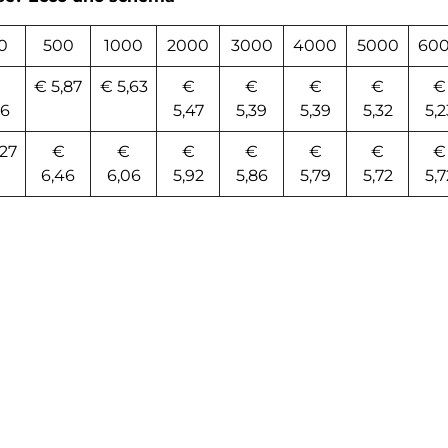
0
500
1000
2000
3000
4000
5000
60
€
€ 5,87
€ 5,63
€
€
€
€
€
56
5,47
5,39
5,39
5,32
5,2
,27
€
€
€
€
€
€
€
6,46
6,06
5,92
5,86
5,79
5,72
5,7