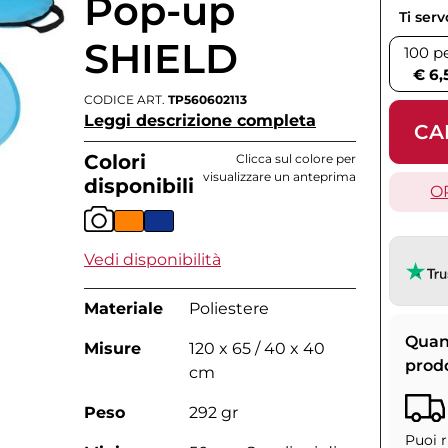
Pop-up
Ti ser
SHIELD
100 p
€ 6,
CODICE ART.
TP560602113
Leggi descrizione completa
CA
Colori
Clicca sul colore per
visualizzare un anteprima
disponibili
O
Vedi disponibilità
Materiale
Poliestere
Quan
Misure
120 x 65 / 40 x 40
prod
cm
Peso
292 gr
Puoi r