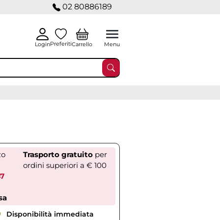
02 80886189
Preferiti
Carrello
Login
Menu
zo
Trasporto gratuito
per
ordini superiori a € 100
47
sa
Disponibilità immediata