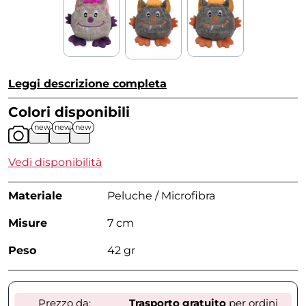
Leggi descrizione completa
Colori disponibili
new
new
new
Vedi disponibilità
Materiale
Peluche / Microfibra
Misure
7 cm
Peso
42 gr
Prezzo da:
Trasporto gratuito
per ordini