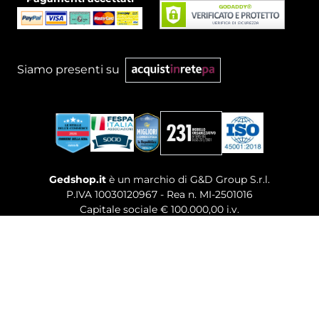
Siamo presenti su
Gedshop.it
è un marchio di G&D Group S.r.l.
P.IVA 10030120967 - Rea n. MI-2501016
Capitale sociale € 100.000,00 i.v.
Sede legale, Uffici Commerciali: Via Giuseppe Govone,
14 - 20154 Milano (MI)
Tel. 02 80886189
-
Mail. commerciale@gedshop.it
© 2026 GEDSHOP. ALL RIGHTS RESERVED.