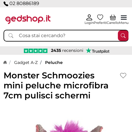
02 80886189
Login
Preferiti
Carrello
Menu
2435
recensioni
Home page
Gadget A-Z
Peluche
Monster Schmoozies
mini peluche microfibra
7cm pulisci schermi