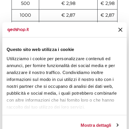
500
€ 2,98
€ 2,98
1000
€ 2,87
€ 2,87
2000
€ 2,74
€ 2,74
3000
€ 2,69
€ 2,69
Questo sito web utilizza i cookie
4000
€ 2,69
€ 2,69
Utilizziamo i cookie per personalizzare contenuti ed
5000
€ 2,63
€ 2,63
annunci, per fornire funzionalità dei social media e per
analizzare il nostro traffico. Condividiamo inoltre
6000
€ 2,63
€ 2,63
informazioni sul modo in cui utilizzi il nostro sito con i
7000
€ 2,63
€ 2,63
nostri partner che si occupano di analisi dei dati web,
pubblicità e social media, i quali potrebbero combinarle
8000
€ 2,63
€ 2,63
con altre informazioni che hai fornito loro o che hanno
raccolto dal tuo utilizzo dei loro servizi.
10000
€ 2,63
€ 2,63
Mostra dettagli