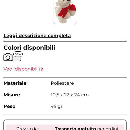
Leggi descrizione completa
Colori disponibili
new
Vedi disponibilità
Materiale
Poliestere
Misure
10,5 x 22 x 24 cm
Peso
95 gr
Prezzo da:
Trasporto gratuito
per ordini