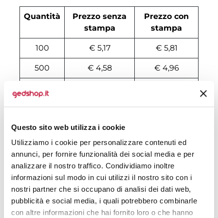
Quantità
Prezzo senza
Prezzo con
stampa
stampa
100
€ 5,17
€ 5,81
500
€ 4,58
€ 4,96
1000
€ 4,29
€ 4,71
2000
€ 4,24
€ 4,57
Questo sito web utilizza i cookie
3000
€ 4,21
€ 4,51
Utilizziamo i cookie per personalizzare contenuti ed
4000
€ 4,18
€ 4,45
annunci, per fornire funzionalità dei social media e per
analizzare il nostro traffico. Condividiamo inoltre
5000
€ 4,18
€ 4,38
informazioni sul modo in cui utilizzi il nostro sito con i
6000
€ 4,17
€ 4,37
nostri partner che si occupano di analisi dei dati web,
pubblicità e social media, i quali potrebbero combinarle
7000
€ 4,16
€ 4,35
con altre informazioni che hai fornito loro o che hanno