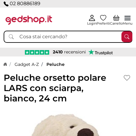
02 80886189
Login
Preferiti
Carrello
Menu
2410
recensioni
Home page
Gadget A-Z
Peluche
Peluche orsetto polare
LARS con sciarpa,
bianco, 24 cm