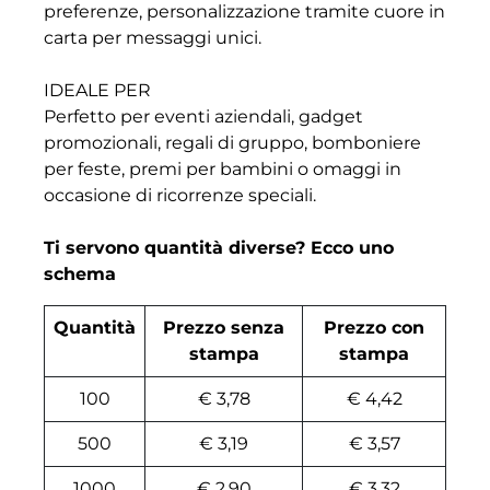
preferenze, personalizzazione tramite cuore in
carta per messaggi unici.
IDEALE PER
Perfetto per eventi aziendali, gadget
promozionali, regali di gruppo, bomboniere
per feste, premi per bambini o omaggi in
occasione di ricorrenze speciali.
Ti servono quantità diverse? Ecco uno
schema
Quantità
Prezzo senza
Prezzo con
stampa
stampa
100
€ 3,78
€ 4,42
500
€ 3,19
€ 3,57
1000
€ 2,90
€ 3,32