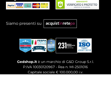
Siamo presenti su
Gedshop.it
è un marchio di G&D Group S.r.l.
P.IVA 10030120967 - Rea n. MI-2501016
Capitale sociale € 100.000,00 i.v.
Sede legale, Uffici Commerciali: Via Giuseppe Govone,
14 - 20154 Milano (MI)
Tel. 02 80886189
-
Mail. commerciale@gedshop.it
© 2026 GEDSHOP. ALL RIGHTS RESERVED.