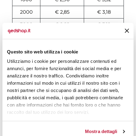
2000
€ 2,85
€ 3,18
3000
€ 2,82
€ 3,12
4000
€ 2,79
€ 3,06
5000
€ 2,79
€ 2,99
Questo sito web utilizza i cookie
Utilizziamo i cookie per personalizzare contenuti ed
6000
€ 2,78
€ 2,98
annunci, per fornire funzionalità dei social media e per
7000
€ 2,77
€ 2,96
analizzare il nostro traffico. Condividiamo inoltre
informazioni sul modo in cui utilizzi il nostro sito con i
8000
€ 2,75
€ 2,95
nostri partner che si occupano di analisi dei dati web,
pubblicità e social media, i quali potrebbero combinarle
10000
€ 2,73
€ 2,92
con altre informazioni che hai fornito loro o che hanno
raccolto dal tuo utilizzo dei loro servizi.
Tecniche di stampa
Mostra dettagli
Area di personalizzazione