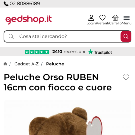
02 80886189
Login
Preferiti
Carrello
Menu
2410
recensioni
Home page
Gadget A-Z
Peluche
Peluche Orso RUBEN
16cm con fiocco e cuore