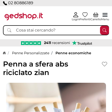
02 80886189
Login
Preferiti
Carrello
Menu
2411
recensioni
Home page
Penne Personalizzate
Penne economiche
Penna a sfera abs
riciclato zian