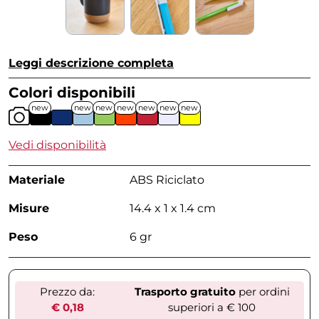
Leggi descrizione completa
Colori disponibili
new
new
new
new
new
new
new
Vedi disponibilità
Materiale
ABS Riciclato
Misure
14.4 x 1 x 1.4 cm
Peso
6 gr
Prezzo da:
Trasporto gratuito
per ordini
€ 0,18
superiori a € 100