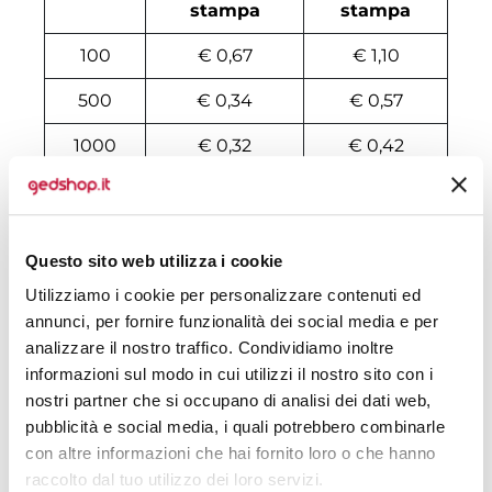
stampa
stampa
100
€ 0,67
€ 1,10
500
€ 0,34
€ 0,57
1000
€ 0,32
€ 0,42
2000
€ 0,31
€ 0,39
3000
€ 0,31
€ 0,38
Questo sito web utilizza i cookie
4000
€ 0,30
€ 0,37
Utilizziamo i cookie per personalizzare contenuti ed
annunci, per fornire funzionalità dei social media e per
5000
€ 0,30
€ 0,36
analizzare il nostro traffico. Condividiamo inoltre
6000
€ 0,30
€ 0,34
informazioni sul modo in cui utilizzi il nostro sito con i
nostri partner che si occupano di analisi dei dati web,
7000
€ 0,30
€ 0,34
pubblicità e social media, i quali potrebbero combinarle
con altre informazioni che hai fornito loro o che hanno
8000
€ 0,30
€ 0,34
raccolto dal tuo utilizzo dei loro servizi.