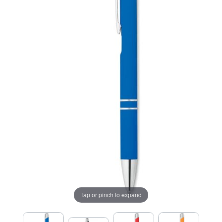
Tap or pinch to expand