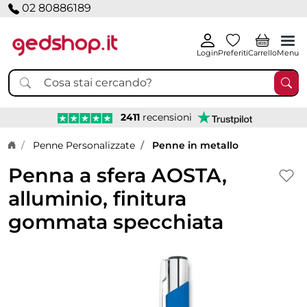
02 80886189
Login
Preferiti
Carrello
Menu
2411
recensioni
Home page
Penne Personalizzate
Penne in metallo
Penna a sfera AOSTA,
alluminio, finitura
gommata specchiata