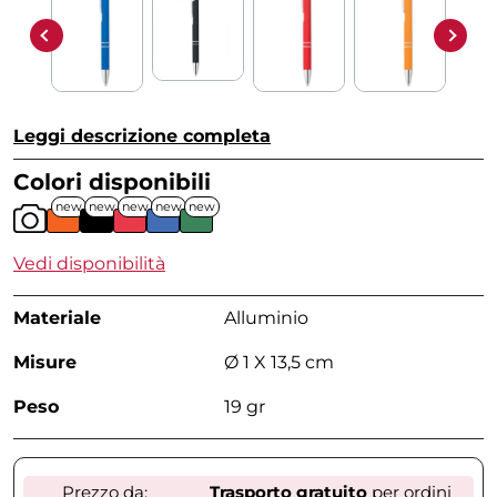
Leggi descrizione completa
Colori disponibili
new
new
new
new
new
Vedi disponibilità
Materiale
Alluminio
Misure
Ø 1 X 13,5 cm
Peso
19 gr
Prezzo da:
Trasporto gratuito
per ordini