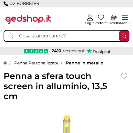
02 80886189
Login
Preferiti
Carrello
Menu
2410
recensioni
Home page
Penne Personalizzate
Penne in metallo
Penna a sfera touch
screen in alluminio, 13,5
cm