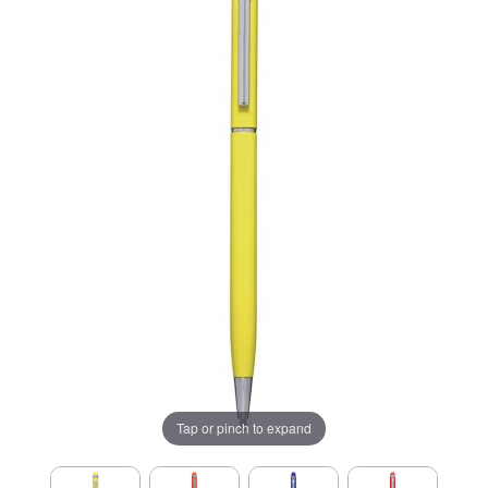
Tap or pinch to expand