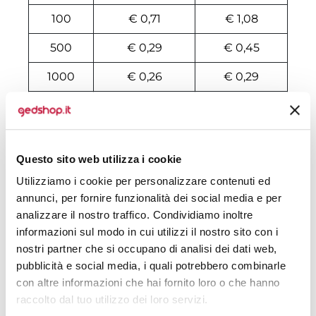
100
€ 0,71
€ 1,08
500
€ 0,29
€ 0,45
1000
€ 0,26
€ 0,29
2000
€ 0,25
€ 0,29
3000
€ 0,25
€ 0,28
Questo sito web utilizza i cookie
4000
€ 0,24
€ 0,28
Utilizziamo i cookie per personalizzare contenuti ed
5000
€ 0,24
€ 0,28
annunci, per fornire funzionalità dei social media e per
analizzare il nostro traffico. Condividiamo inoltre
6000
€ 0,24
€ 0,25
informazioni sul modo in cui utilizzi il nostro sito con i
nostri partner che si occupano di analisi dei dati web,
7000
€ 0,24
€ 0,25
pubblicità e social media, i quali potrebbero combinarle
8000
€ 0,24
€ 0,24
con altre informazioni che hai fornito loro o che hanno
raccolto dal tuo utilizzo dei loro servizi.
10000
€ 0,23
€ 0,24