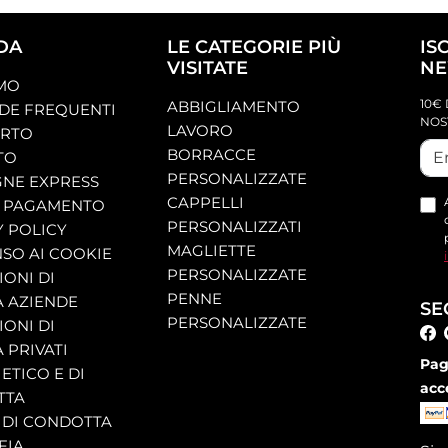
DA
LE CATEGORIE PIÙ
IS
VISITATE
NE
AMO
10€ 
ABBIGLIAMENTO
E FREQUENTI
NOS
LAVORO
ORTO
BORRACCE
TO
PERSONALIZZATE
NE EXPRESS
CAPPELLI
 PAGAMENTO
PERSONALIZZATI
Y POLICY
MAGLIETTE
SO AI COOKIE
PERSONALIZZATE
ONI DI
PENNE
A AZIENDE
SE
PERSONALIZZATE
ONI DI
 PRIVATI
Pag
ETICO E DI
acc
TTA
 DI CONDOTTA
FIA