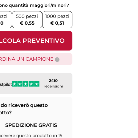
vono quantità maggiori/minori?
ezzi
500 pezzi
1000 pezzi
10
€ 0,55
€ 0,51
LCOLA PREVENTIVO
RDINA UN CAMPIONE
2410
recensioni
do riceverò questo
otto?
SPEDIZIONE GRATIS
icevere questo prodotto in 15