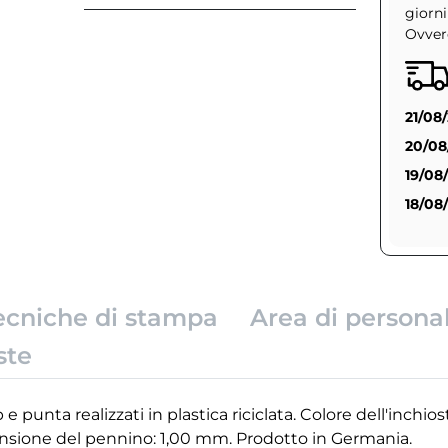
giorni
Ovvero
21/08
20/08
19/08
18/08
ecniche di stampa
Area di persona
ste
 e punta realizzati in plastica riciclata. Colore dell'inchios
ensione del pennino: 1,00 mm. Prodotto in Germania.