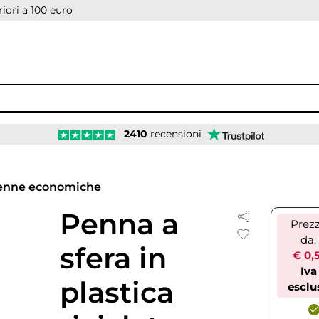
iori a 100 euro
2410
recensioni
enne economiche
Penna a
Prez
da:
sfera in
€ 0,
Iva
plastica
esclu