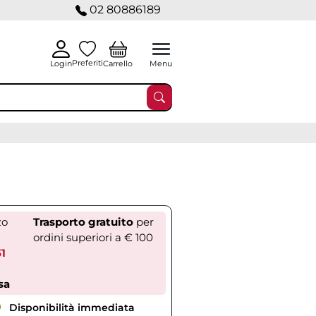
02 80886189
Preferiti
Carrello
Login
Menu
zo
Trasporto gratuito
per
ordini superiori a € 100
51
sa
Disponibilità immediata