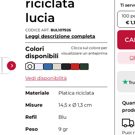
riciclata
Ti ser
lucia
100 p
€ 1,
CODICE ART.
BUL107926
Leggi descrizione completa
CA
Colori
Clicca sul colore per
visualizzare un anteprima
disponibili
O
Vedi disponibilità
Materiale
Platica riciclata
Quan
Misure
14,5 x Ø 1,3 cm
prod
Refil
Blu
Peso
9 gr
Puoi r