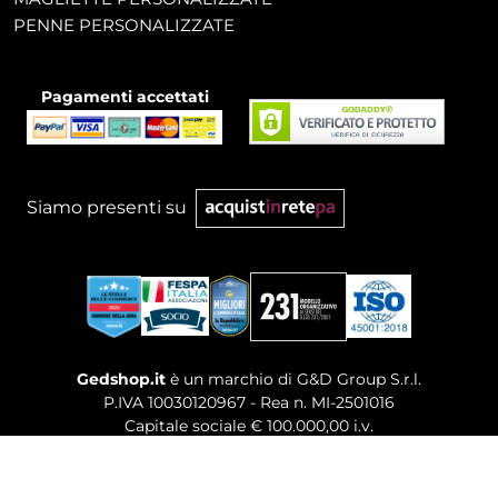
PENNE PERSONALIZZATE
Pagamenti accettati
Siamo presenti su
Gedshop.it
è un marchio di G&D Group S.r.l.
P.IVA 10030120967 - Rea n. MI-2501016
Capitale sociale € 100.000,00 i.v.
Sede legale, Uffici Commerciali: Via Giuseppe Govone,
14 - 20154 Milano (MI)
Tel. 02 80886189
-
Mail. commerciale@gedshop.it