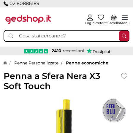
02 80886189
Login
Preferiti
Carrello
Menu
2410
recensioni
Home page
Penne Personalizzate
Penne economiche
Penna a Sfera Nera X3
Soft Touch