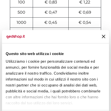
100
€ 0,83
€ 1,22
500
€ 0,47
€ 0,69
1000
€ 0,45
€ 0,54
2000
€ 0,44
€ 0,51
3000
€ 0,44
€ 0,50
4000
€ 0,43
€ 0,49
Questo sito web utilizza i cookie
Utilizziamo i cookie per personalizzare contenuti ed
5000
€ 0,43
€ 0,48
annunci, per fornire funzionalità dei social media e per
6000
€ 0,43
€ 0,46
analizzare il nostro traffico. Condividiamo inoltre
informazioni sul modo in cui utilizzi il nostro sito con i
7000
€ 0,43
€ 0,46
nostri partner che si occupano di analisi dei dati web,
pubblicità e social media, i quali potrebbero combinarle
8000
€ 0,43
€ 0,35
con altre informazioni che hai fornito loro o che hanno
raccolto dal tuo utilizzo dei loro servizi.
10000
€ 0,42
€ 0,44