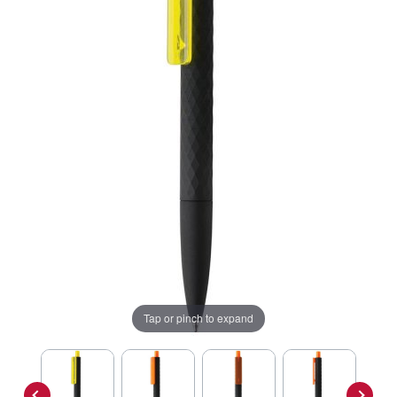
Tap or pinch to expand