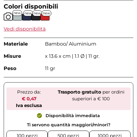
Colori disponibili
new
new
new
new
Vedi disponibilità
Materiale
Bamboo/ Aluminium
Misure
x 13.6 x cm | 1.1 Ø | 11 gr.
Peso
11 gr
Prezzo da:
Trasporto gratuito
per ordini
€ 0,47
superiori a € 100
Iva esclusa
Disponibilità immediata
Ti servono quantità maggiori/minori?
100 pezzi
500 pezzi
1000 pezzi