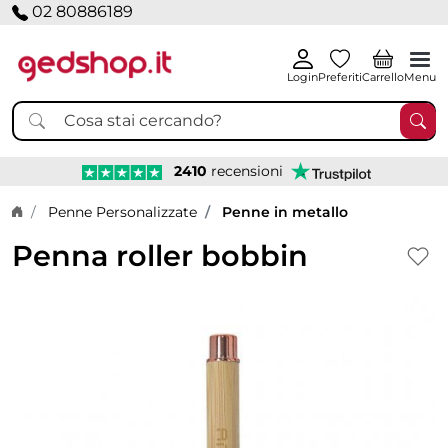
02 80886189
Login
Preferiti
Carrello
Menu
2410
recensioni
Home page
Penne Personalizzate
Penne in metallo
Penna roller bobbin