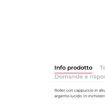
Info prodotto
T
Domande e rispo
Roller con cappuccio in allum
argento lucido. In inchiost