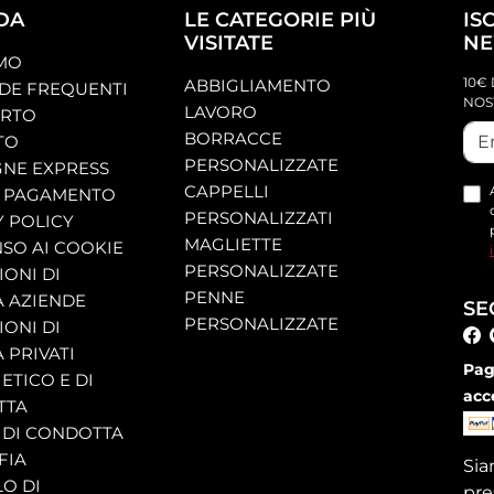
DA
LE CATEGORIE PIÙ
IS
VISITATE
NE
AMO
10€ 
ABBIGLIAMENTO
E FREQUENTI
NOS
LAVORO
ORTO
BORRACCE
TO
PERSONALIZZATE
NE EXPRESS
CAPPELLI
 PAGAMENTO
PERSONALIZZATI
Y POLICY
MAGLIETTE
SO AI COOKIE
PERSONALIZZATE
ONI DI
PENNE
A AZIENDE
SE
PERSONALIZZATE
ONI DI
 PRIVATI
Pag
ETICO E DI
acc
TTA
 DI CONDOTTA
FIA
Si
O DI
pre