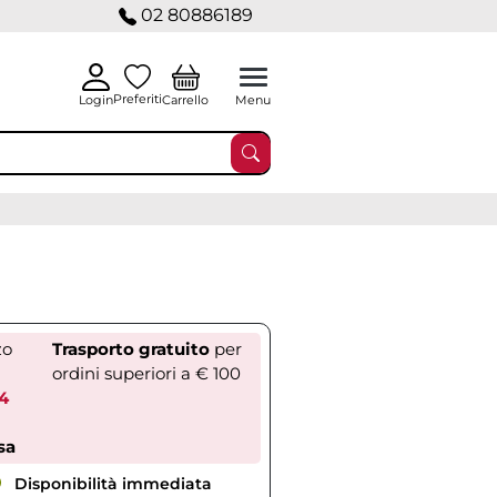
02 80886189
Preferiti
Carrello
Login
Menu
zo
Trasporto gratuito
per
ordini superiori a € 100
04
sa
Disponibilità immediata