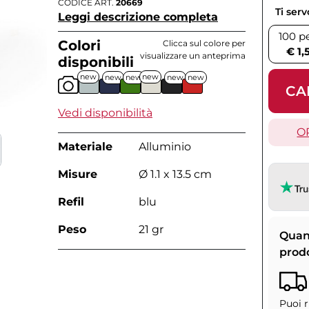
CODICE ART.
20669
Ti ser
Leggi descrizione completa
100 p
Colori
Clicca sul colore per
€ 1,
visualizzare un anteprima
disponibili
new
new
new
new
new
new
CA
Vedi disponibilità
O
Materiale
Alluminio
Misure
Ø 1.1 x 13.5 cm
Refil
blu
Peso
21 gr
Quan
prod
Puoi r