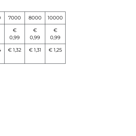
0
7000
8000
10000
€
€
€
0,99
0,99
0,99
4
€ 1,32
€ 1,31
€ 1,25