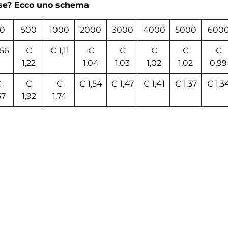
rse? Ecco uno schema
00
500
1000
2000
3000
4000
5000
600
,56
€
€ 1,11
€
€
€
€
€
1,22
1,04
1,03
1,02
1,02
0,99
€
€
€
€ 1,54
€ 1,47
€ 1,41
€ 1,37
€ 1,3
57
1,92
1,74