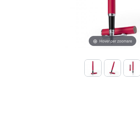
Hover per zoomare