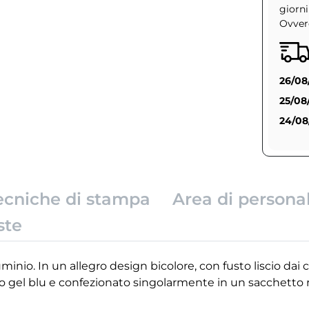
giorni
Ovvero
26/08
25/08
24/08
ecniche di stampa
Area di persona
ste
inio. In un allegro design bicolore, con fusto liscio dai co
ro gel blu e confezionato singolarmente in un sacchetto ri