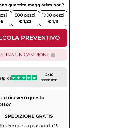
vono quantità maggiori/minori?
ezzi
500 pezzi
1000 pezzi
56
€ 1,22
€ 1,11
LCOLA PREVENTIVO
RDINA UN CAMPIONE
2410
recensioni
do riceverò questo
otto?
SPEDIZIONE GRATIS
icevere questo prodotto in 15