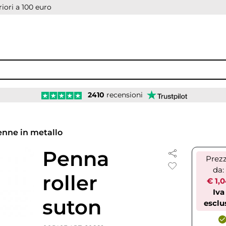
iori a 100 euro
2410
recensioni
nne in metallo
Penna
Prez
da:
roller
€ 1,
Iva
suton
esclu