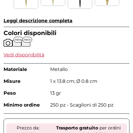
Leggi descrizione completa
Colori disponibili
new
new
Vedi disponibilità
Materiale
Metallo
Misure
1 x 13.8 cm; Ø 0.8 cm
Peso
13 gr
Minimo ordine
250 pz - Scaglioni di 250 pz
Prezzo da:
Trasporto gratuito
per ordini