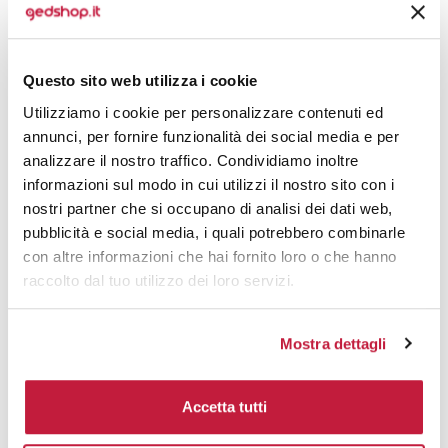
2250
€ 1,69
4750
€ 1,64
Questo sito web utilizza i cookie
7250
€ 1,52
Utilizziamo i cookie per personalizzare contenuti ed
annunci, per fornire funzionalità dei social media e per
249750
€ 1,52
analizzare il nostro traffico. Condividiamo inoltre
250000
€ 1,52
informazioni sul modo in cui utilizzi il nostro sito con i
nostri partner che si occupano di analisi dei dati web,
pubblicità e social media, i quali potrebbero combinarle
Tecniche di stampa
con altre informazioni che hai fornito loro o che hanno
raccolto dal tuo utilizzo dei loro servizi.
Domande e risposte
Mostra dettagli
Prodotti alternativi
Accetta tutti