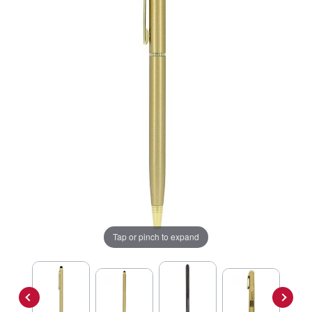
Tap or pinch to expand