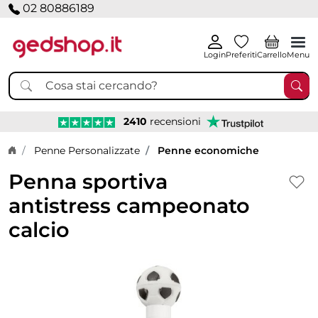
02 80886189
Login
Preferiti
Carrello
Menu
2410
recensioni
Home page
Penne Personalizzate
Penne economiche
Penna sportiva
antistress campeonato
calcio