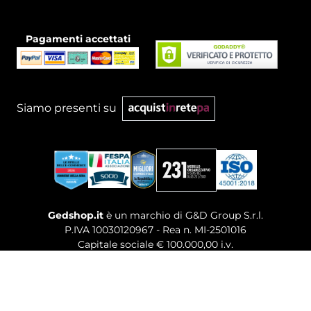
Pagamenti accettati
Siamo presenti su
Gedshop.it
è un marchio di G&D Group S.r.l.
P.IVA 10030120967 - Rea n. MI-2501016
Capitale sociale € 100.000,00 i.v.
Sede legale, Uffici Commerciali: Via Giuseppe Govone,
14 - 20154 Milano (MI)
Tel. 02 80886189
-
Mail. commerciale@gedshop.it