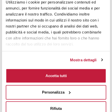
Tecniche di stampa
Utilizziamo i cookie per personalizzare contenuti ed
annunci, per fornire funzionalità dei social media e per
Area di personalizzazione
analizzare il nostro traffico. Condividiamo inoltre
informazioni sul modo in cui utilizzi il nostro sito con i
nostri partner che si occupano di analisi dei dati web,
Domande e risposte
pubblicità e social media, i quali potrebbero combinarle
con altre informazioni che hai fornito loro o che hanno
raccolto dal tuo utilizzo dei loro servizi.
Prodotti alternativi
Mostra dettagli
Accetta tutti
Personalizza
Rifiuta