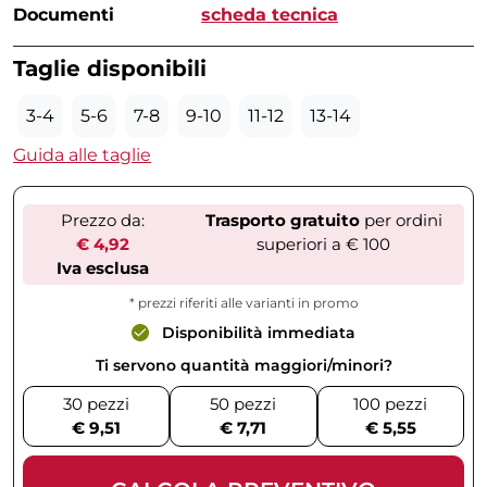
Documenti
scheda tecnica
Taglie disponibili
3-4
5-6
7-8
9-10
11-12
13-14
Guida alle taglie
Prezzo da:
Trasporto gratuito
per ordini
€ 4,92
superiori a € 100
Iva esclusa
* prezzi riferiti alle varianti in promo
Disponibilità immediata
Ti servono quantità maggiori/minori?
30 pezzi
50 pezzi
100 pezzi
€ 9,51
€ 7,71
€ 5,55