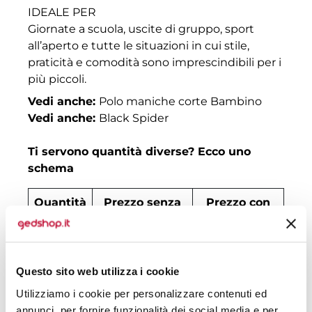
IDEALE PER
Giornate a scuola, uscite di gruppo, sport
all’aperto e tutte le situazioni in cui stile,
praticità e comodità sono imprescindibili per i
più piccoli.
Vedi anche:
Polo maniche corte Bambino
Vedi anche:
Black Spider
Ti servono quantità diverse? Ecco uno
schema
Quantità
Prezzo senza
Prezzo con
stampa
stampa
30
€ 9,51
€ 10,70
Questo sito web utilizza i cookie
50
€ 7,71
€ 8,98
Utilizziamo i cookie per personalizzare contenuti ed
100
€ 5,55
€ 7,27
annunci, per fornire funzionalità dei social media e per