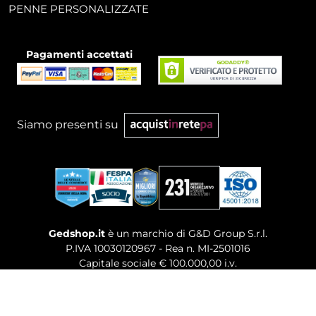
PENNE PERSONALIZZATE
Pagamenti accettati
Siamo presenti su
Gedshop.it
è un marchio di G&D Group S.r.l.
P.IVA 10030120967 - Rea n. MI-2501016
Capitale sociale € 100.000,00 i.v.
Sede legale, Uffici Commerciali: Via Giuseppe Govone,
14 - 20154 Milano (MI)
Tel. 02 80886189
-
Mail. commerciale@gedshop.it