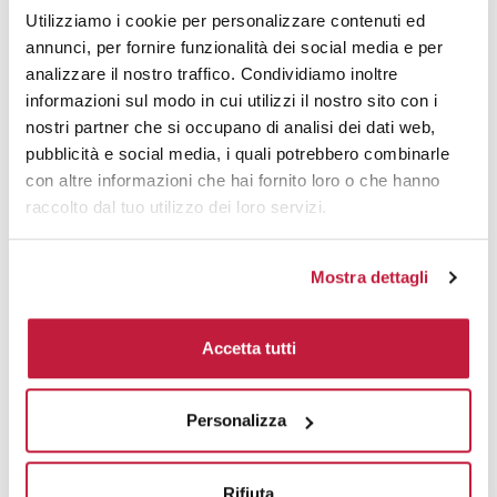
Utilizziamo i cookie per personalizzare contenuti ed
50
€ 11,35
€ 12,91
annunci, per fornire funzionalità dei social media e per
analizzare il nostro traffico. Condividiamo inoltre
100
€ 10,58
€ 11,35
informazioni sul modo in cui utilizzi il nostro sito con i
nostri partner che si occupano di analisi dei dati web,
200
€ 9,81
€ 10,70
pubblicità e social media, i quali potrebbero combinarle
500
€ 9,19
€ 10,05
con altre informazioni che hai fornito loro o che hanno
raccolto dal tuo utilizzo dei loro servizi.
1000
€ 8,12
€ 9,27
1500
€ 8,04
€ 9,14
Mostra dettagli
2000
€ 8,03
€ 8,95
Accetta tutti
3000
€ 8,01
€ 8,82
5000
€ 7,97
€ 8,62
Personalizza
10000
€ 7,81
€ 8,43
Rifiuta