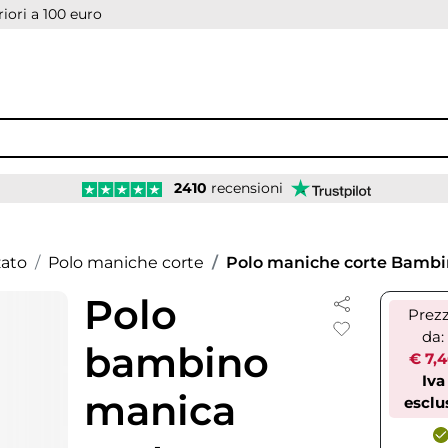
iori a 100 euro
2410
recensioni
zato
Polo maniche corte
Polo maniche corte Bamb
Polo
Prez
da:
bambino
€ 7,
Iva
manica
esclu