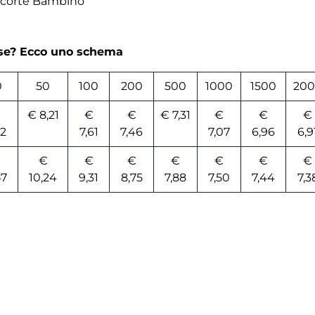
 corte Bambino
rse? Ecco uno schema
0
50
100
200
500
1000
1500
200
€ 8,21
€
€
€ 7,31
€
€
€
82
7,61
7,46
7,07
6,96
6,9
€
€
€
€
€
€
€
47
10,24
9,31
8,75
7,88
7,50
7,44
7,3