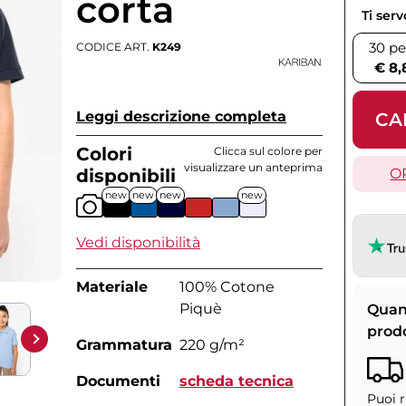
corta
Ti ser
30 pe
CODICE ART.
K249
€ 8,
Leggi descrizione completa
CA
Colori
Clicca sul colore per
visualizzare un anteprima
disponibili
O
new
new
new
new
Vedi disponibilità
Materiale
100% Cotone
Piquè
Quan
prod
Grammatura
220 g/m²
Documenti
scheda tecnica
Puoi r