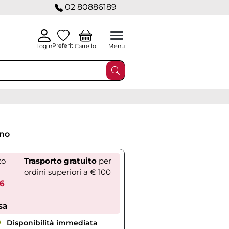
02 80886189
Preferiti
Carrello
Login
Menu
ino
zo
Trasporto gratuito
per
ordini superiori a € 100
46
sa
Disponibilità immediata