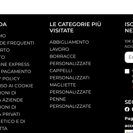
DA
LE CATEGORIE PIÙ
IS
VISITATE
NE
AMO
10€ 
ABBIGLIAMENTO
E FREQUENTI
NOS
LAVORO
ORTO
BORRACCE
TO
PERSONALIZZATE
NE EXPRESS
CAPPELLI
 PAGAMENTO
PERSONALIZZATI
Y POLICY
MAGLIETTE
SO AI COOKIE
PERSONALIZZATE
ONI DI
PENNE
A AZIENDE
SE
PERSONALIZZATE
ONI DI
 PRIVATI
Pag
ETICO E DI
acc
TTA