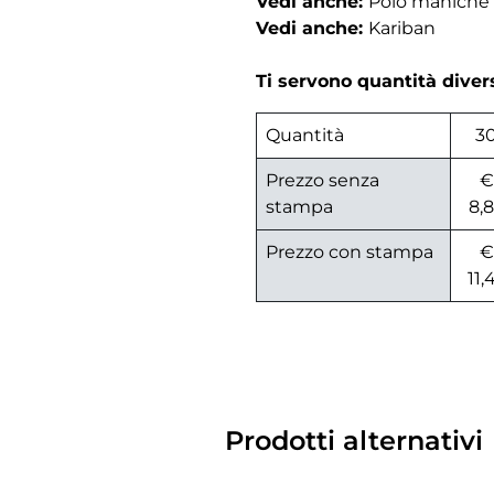
Vedi anche:
Polo maniche
Vedi anche:
Kariban
Ti servono quantità dive
Quantità
3
Prezzo senza
€
stampa
8,
Prezzo con stampa
€
11,
Prodotti alternativi