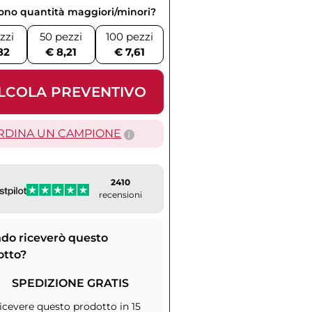
vono quantità maggiori/minori?
zzi
50 pezzi
100 pezzi
82
€ 8,21
€ 7,61
LCOLA PREVENTIVO
RDINA UN CAMPIONE
2410
recensioni
do riceverò questo
otto?
SPEDIZIONE GRATIS
icevere questo prodotto in 15