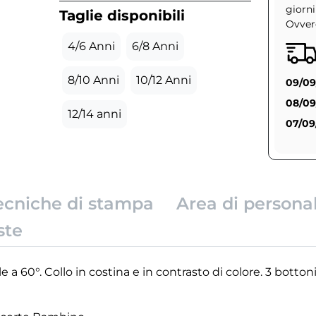
giorni
Taglie disponibili
Ovvero
4/6 Anni
6/8 Anni
8/10 Anni
10/12 Anni
09/09
08/09
12/14 anni
07/09
ecniche di stampa
Area di persona
ste
a 60°. Collo in costina e in contrasto di colore. 3 bottoni 