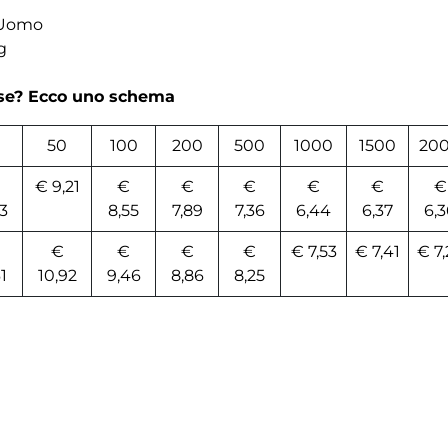
 Uomo
g
rse? Ecco uno schema
50
100
200
500
1000
1500
20
€ 9,21
€
€
€
€
€
€
13
8,55
7,89
7,36
6,44
6,37
6,3
€
€
€
€
€ 7,53
€ 7,41
€ 7,
61
10,92
9,46
8,86
8,25