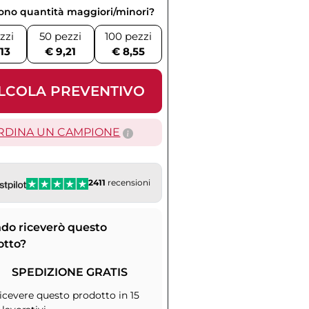
vono quantità maggiori/minori?
zzi
50 pezzi
100 pezzi
,13
€ 9,21
€ 8,55
LCOLA PREVENTIVO
RDINA UN CAMPIONE
2411
recensioni
do riceverò questo
otto?
SPEDIZIONE GRATIS
icevere questo prodotto in 15