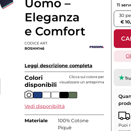
Uomo –
Ti ser
Eleganza
30 pe
€ 10
e Comfort
CA
CODICE ART.
ROSHH146
O
Leggi descrizione completa
Colori
Clicca sul colore per
visualizzare un anteprima
disponibili
Quan
prod
Vedi disponibilità
Materiale
100% Cotone
Puoi r
Piquè