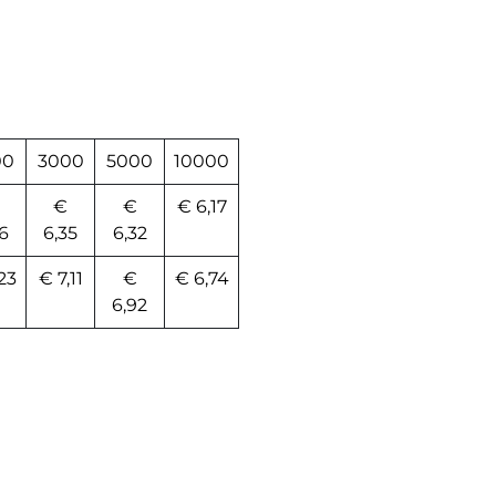
00
3000
5000
10000
€
€
€ 6,17
6
6,35
6,32
23
€ 7,11
€
€ 6,74
6,92