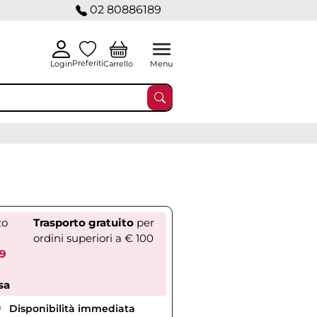
02 80886189
Preferiti
Carrello
Login
Menu
zo
Trasporto gratuito
per
ordini superiori a € 100
89
sa
Disponibilità immediata