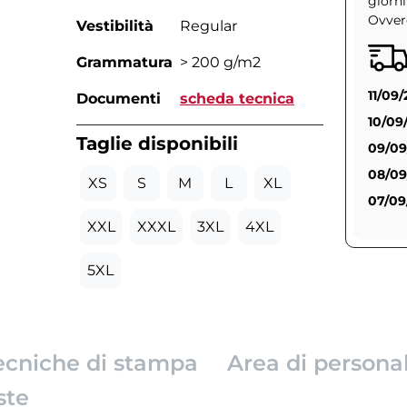
giorni
Ovvero
Vestibilità
Regular
Grammatura
> 200 g/m2
11/09
Documenti
scheda tecnica
10/09
Taglie disponibili
09/09
08/09
XS
S
M
L
XL
07/09
XXL
XXXL
3XL
4XL
5XL
ecniche di stampa
Area di persona
ste