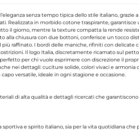
l’eleganza senza tempo tipica dello stile italiano, grazie a 
ati. Realizzata in morbido cotone traspirante, garantisce
to il giorno, mentre la texture compatta la rende resisten
to alla chiusura con due bottoni, conferisce un tocco dist
al più raffinato. I bordi delle maniche, rifiniti con delicate
ostrizioni. Il logo Italia, discretamente ricamato sul pet
erfetto per chi vuole esprimere con discrezione il propri
anche nei dettagli: cuciture solide, colori vivaci e armonia
n capo versatile, ideale in ogni stagione e occasione.
eriali di alta qualità e dettagli ricercati che garantiscono 
sportiva e spirito italiano, sia per la vita quotidiana che 