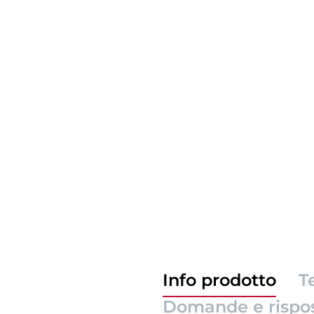
Info prodotto
T
Domande e rispo