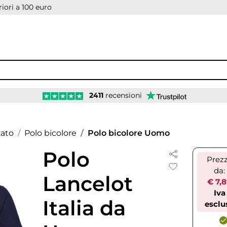
iori a 100 euro
2411
recensioni
zato
Polo bicolore
Polo bicolore Uomo
Polo
Prez
da:
Lancelot
€ 7,
Iva
Italia da
esclu