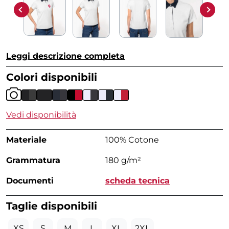
Leggi descrizione completa
Colori disponibili
Vedi disponibilità
Materiale
100% Cotone
Grammatura
180 g/m²
Documenti
scheda tecnica
Taglie disponibili
XS
S
M
L
XL
2XL