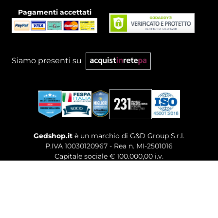
Pagamenti accettati
Siamo presenti su
Gedshop.it
è un marchio di G&D Group S.r.l.
P.IVA 10030120967 - Rea n. MI-2501016
Capitale sociale € 100.000,00 i.v.
Sede legale, Uffici Commerciali: Via Giuseppe Govone,
14 - 20154 Milano (MI)
Tel. 02 80886189
-
Mail. commerciale@gedshop.it