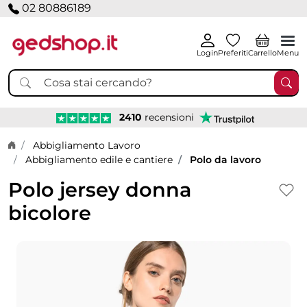
02 80886189
Login
Preferiti
Carrello
Menu
2410
recensioni
Home page
Abbigliamento Lavoro
Abbigliamento edile e cantiere
Polo da lavoro
Polo jersey donna
bicolore