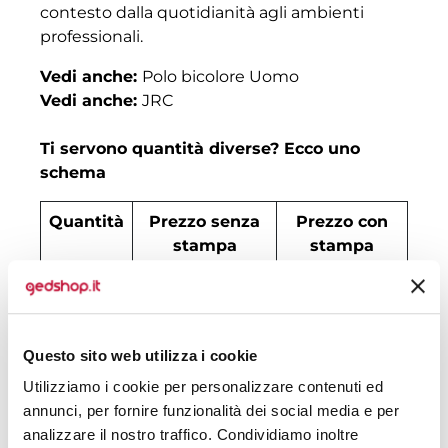
contesto dalla quotidianità agli ambienti
professionali.
Vedi anche:
Polo bicolore Uomo
Vedi anche:
JRC
Ti servono quantità diverse? Ecco uno
schema
Quantità
Prezzo senza
Prezzo con
stampa
stampa
30
€ 11,64
€ 12,73
50
€ 9,99
€ 11,16
Questo sito web utilizza i cookie
100
€ 8,01
€ 9,59
Utilizziamo i cookie per personalizzare contenuti ed
200
€ 7,43
€ 8,73
annunci, per fornire funzionalità dei social media e per
analizzare il nostro traffico. Condividiamo inoltre