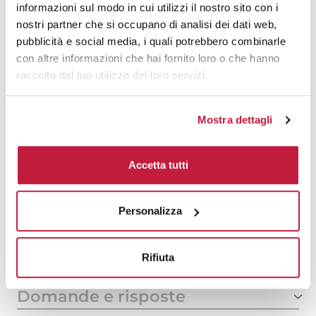
500
€ 7,11
€ 7,16
informazioni sul modo in cui utilizzi il nostro sito con i
nostri partner che si occupano di analisi dei dati web,
1000
€ 6,53
€ 6,95
pubblicità e social media, i quali potrebbero combinarle
con altre informazioni che hai fornito loro o che hanno
1500
€ 6,48
€ 6,73
raccolto dal tuo utilizzo dei loro servizi.
2000
€ 6,32
€ 6,58
3000
€ 6,23
€ 6,51
Mostra dettagli
5000
€ 6,23
€ 6,47
Accetta tutti
10000
€ 6,21
€ 6,40
Personalizza
Tecniche di stampa
Area di personalizzazione
Rifiuta
Domande e risposte