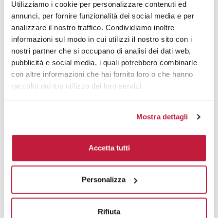
Tecniche di stampa
Utilizziamo i cookie per personalizzare contenuti ed
annunci, per fornire funzionalità dei social media e per
Area di personalizzazione
analizzare il nostro traffico. Condividiamo inoltre
informazioni sul modo in cui utilizzi il nostro sito con i
nostri partner che si occupano di analisi dei dati web,
Domande e risposte
pubblicità e social media, i quali potrebbero combinarle
con altre informazioni che hai fornito loro o che hanno
raccolto dal tuo utilizzo dei loro servizi.
Prodotti alternativi
Mostra dettagli
Accetta tutti
Personalizza
Rifiuta