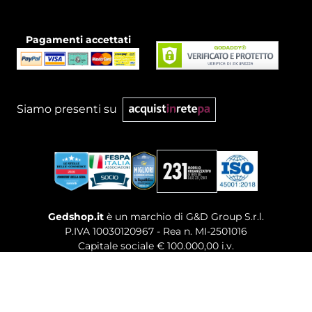
Pagamenti accettati
Siamo presenti su
Gedshop.it
è un marchio di G&D Group S.r.l.
P.IVA 10030120967 - Rea n. MI-2501016
Capitale sociale € 100.000,00 i.v.
Sede legale, Uffici Commerciali: Via Giuseppe Govone,
14 - 20154 Milano (MI)
Tel. 02 80886189
-
Mail. commerciale@gedshop.it