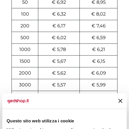
50
€ 6,92
€ 8,95
100
€ 6,32
€ 8,02
200
€ 6,17
€ 7,46
500
€ 6,02
€ 6,59
1000
€ 5,78
€ 6,21
1500
€ 5,67
€ 6,15
2000
€ 5,62
€ 6,09
3000
€ 5,57
€ 5,99
5000
€ 5,50
€ 5,96
10000
€ 5,40
€ 5,75
Questo sito web utilizza i cookie
Tecniche di stampa