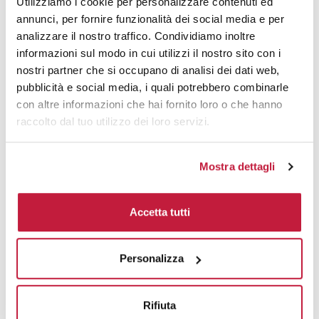
Utilizziamo i cookie per personalizzare contenuti ed
annunci, per fornire funzionalità dei social media e per
Area di personalizzazione
analizzare il nostro traffico. Condividiamo inoltre
informazioni sul modo in cui utilizzi il nostro sito con i
Domande e risposte
nostri partner che si occupano di analisi dei dati web,
pubblicità e social media, i quali potrebbero combinarle
con altre informazioni che hai fornito loro o che hanno
raccolto dal tuo utilizzo dei loro servizi.
Prodotti alternativi
Mostra dettagli
Accetta tutti
Personalizza
Rifiuta