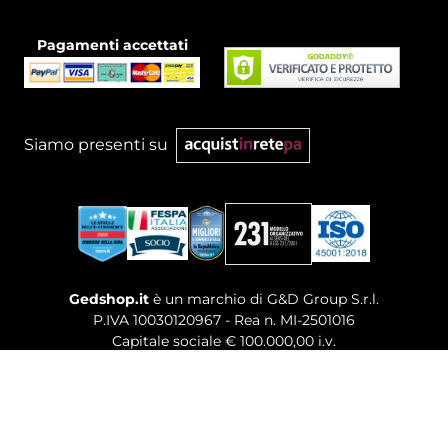
Pagamenti accettati
Siamo presenti su
Gedshop.it
è un marchio di G&D Group S.r.l.
P.IVA 10030120967 - Rea n. MI-2501016
Capitale sociale € 100.000,00 i.v.
Sede legale, Uffici Commerciali: Via Giuseppe Govone,
14 - 20154 Milano (MI)
Tel. 02 80886189
-
Mail. commerciale@gedshop.it