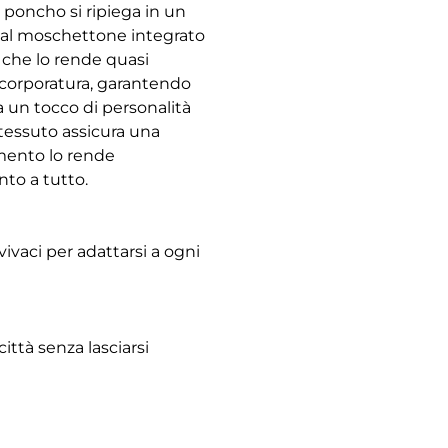
o poncho si ripiega in un
e al moschettone integrato
 che lo rende quasi
i corporatura, garantendo
la un tocco di personalità
 tessuto assicura una
amento lo rende
to a tutto.
ivaci per adattarsi a ogni
 città senza lasciarsi