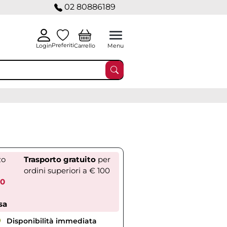
02 80886189
Preferiti
Carrello
Login
Menu
zo
Trasporto gratuito
per
ordini superiori a € 100
80
sa
Disponibilità immediata