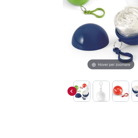
Hover per zoomare