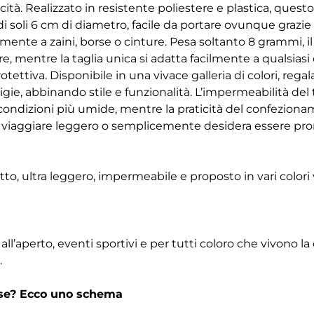
cità. Realizzato in resistente poliestere e plastica, quest
i soli 6 cm di diametro, facile da portare ovunque grazi
nte a zaini, borse o cinture. Pesa soltanto 8 grammi, il
re, mentre la taglia unica si adatta facilmente a qualsias
tettiva. Disponibile in una vivace galleria di colori, rega
igie, abbinando stile e funzionalità. L’impermeabilità del
 condizioni più umide, mentre la praticità del confezion
 viaggiare leggero o semplicemente desidera essere pron
, ultra leggero, impermeabile e proposto in vari colori v
tà all’aperto, eventi sportivi e per tutti coloro che vivono la
.
rse? Ecco uno schema