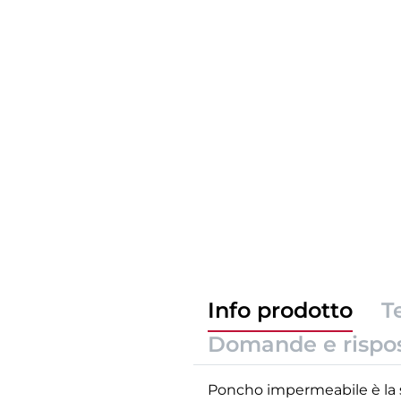
Info prodotto
T
Domande e rispo
Poncho impermeabile è la s