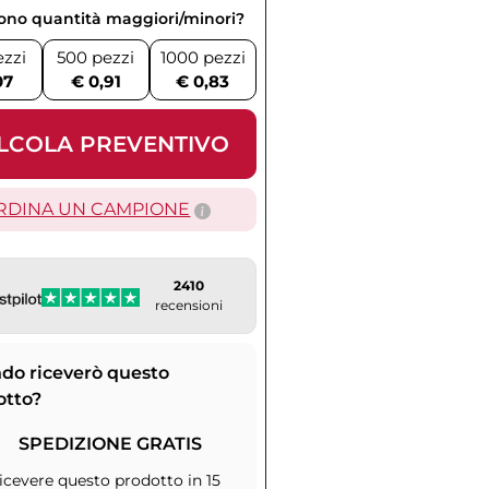
vono quantità maggiori/minori?
ezzi
500 pezzi
1000 pezzi
07
€ 0,91
€ 0,83
LCOLA PREVENTIVO
RDINA UN CAMPIONE
2410
recensioni
do riceverò questo
otto?
SPEDIZIONE GRATIS
icevere questo prodotto in 15