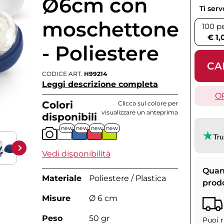
Ø6cm con
Ti ser
moschettone
100 p
€ 1,
- Poliestere
CA
CODICE ART.
H99214
Leggi descrizione completa
O
Colori
Clicca sul colore per
visualizzare un anteprima
disponibili
new
new
new
new
Vedi disponibilità
Quan
Materiale
Poliestere / Plastica
prod
Misure
Ø 6 cm
Peso
50 gr
Puoi r