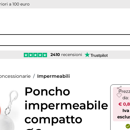
iori a 100 euro
2410
recensioni
oncessionarie
Impermeabili
Poncho
Prez
da:
impermeabile
€ 0,
Iva
compatto
esclu