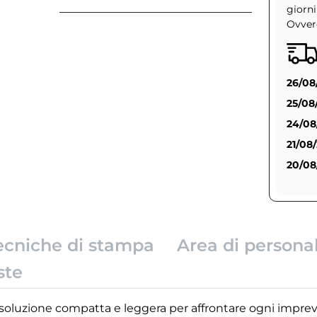
giorni
Ovvero
26/08
25/08
24/08
21/08
20/08
ecniche di stampa
Area di persona
ste
oluzione compatta e leggera per affrontare ogni imprev