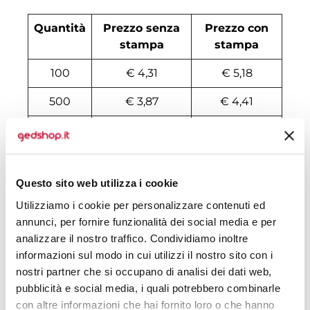
Quantità
Prezzo senza
Prezzo con
stampa
stampa
100
€ 4,31
€ 5,18
500
€ 3,87
€ 4,41
1000
€ 3,80
€ 4,24
2000
€ 3,77
€ 4,14
Questo sito web utilizza i cookie
3000
€ 3,76
€ 4,10
Utilizziamo i cookie per personalizzare contenuti ed
4000
€ 3,75
€ 4,09
annunci, per fornire funzionalità dei social media e per
analizzare il nostro traffico. Condividiamo inoltre
5000
€ 3,74
€ 4,07
informazioni sul modo in cui utilizzi il nostro sito con i
6000
€ 3,70
€ 4,05
nostri partner che si occupano di analisi dei dati web,
pubblicità e social media, i quali potrebbero combinarle
7000
€ 3,71
€ 4,03
con altre informazioni che hai fornito loro o che hanno