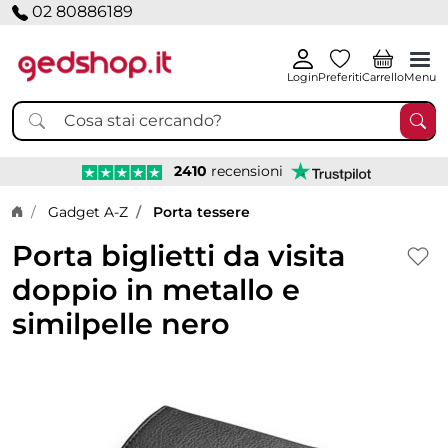
02 80886189
Login
Preferiti
Carrello
Menu
2410
recensioni
Home page
Gadget A-Z
Porta tessere
Porta biglietti da visita
doppio in metallo e
similpelle nero