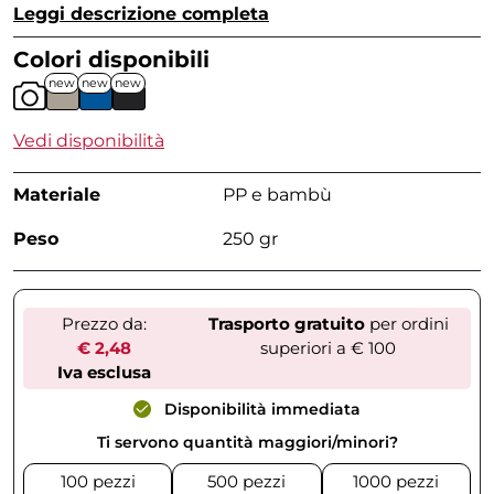
Leggi descrizione completa
Colori disponibili
new
new
new
Vedi disponibilità
Materiale
PP e bambù
Peso
250 gr
Prezzo da:
Trasporto gratuito
per ordini
€ 2,48
superiori a € 100
Iva esclusa
Disponibilità immediata
Ti servono quantità maggiori/minori?
100 pezzi
500 pezzi
1000 pezzi