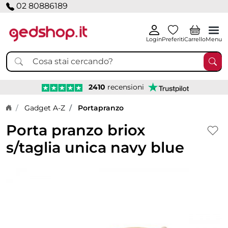
02 80886189
Login
Preferiti
Carrello
Menu
2410
recensioni
Home page
Gadget A-Z
Portapranzo
Porta pranzo briox
s/taglia unica navy blue