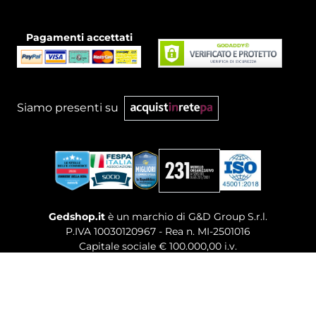
Pagamenti accettati
Siamo presenti su
Gedshop.it
è un marchio di G&D Group S.r.l.
P.IVA 10030120967 - Rea n. MI-2501016
Capitale sociale € 100.000,00 i.v.
Sede legale, Uffici Commerciali: Via Giuseppe Govone,
14 - 20154 Milano (MI)
Tel. 02 80886189
-
Mail. commerciale@gedshop.it