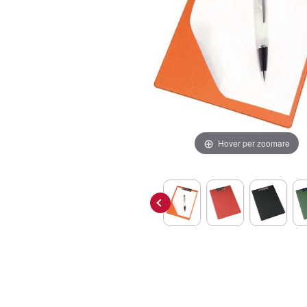
Hover per zoomare