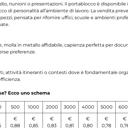
io, riunioni o presentazioni. Il portablocco è disponibile i
co di personalità all’ambiente di lavoro. La vendita preve
ezzi, pensata per rifornire uffici, scuole e ambienti prof
nate.
e, molla in metallo affidabile, capienza perfetta per do
verse preferenze.
nti, attività itineranti o contesti dove è fondamentale or
ficienza.
rse? Ecco uno schema
0
500
1000
2000
3000
4000
5000
600
€
€
€
€
€
€
€
5
0,88
0,85
0,83
0,81
0,80
0,78
0,7