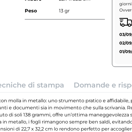
giorni
Ovvero
Peso
13 gr
03/09
02/09
01/09
ecniche di stampa
Domande e risp
con molla in metallo: uno strumento pratico e affidabile
nti e documenti sia in movimento che sulla scrivania. Rea
uto di soli 138 grammi, offre un’ottima maneggevolezza s
la in metallo, i fogli rimangono sempre ben saldi, evitan
sioni di 22,7 x 32,2 cm lo rendono perfetto per accogliere