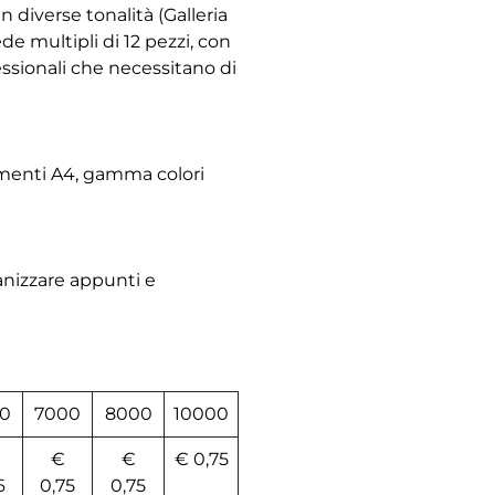
n diverse tonalità (Galleria
de multipli di 12 pezzi, con
essionali che necessitano di
cumenti A4, gamma colori
ganizzare appunti e
0
7000
8000
10000
€
€
€ 0,75
6
0,75
0,75