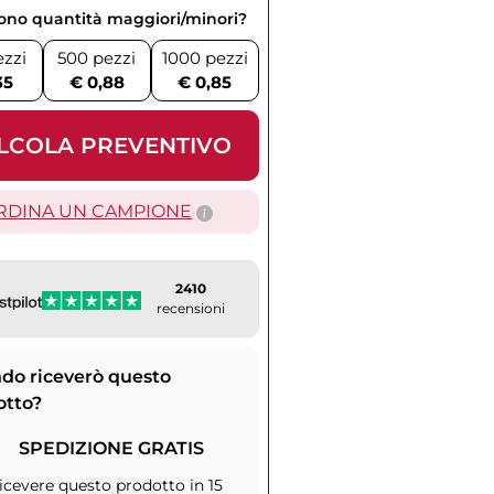
vono quantità maggiori/minori?
ezzi
500 pezzi
1000 pezzi
35
€ 0,88
€ 0,85
LCOLA PREVENTIVO
RDINA UN CAMPIONE
2410
recensioni
do riceverò questo
otto?
SPEDIZIONE GRATIS
icevere questo prodotto in 15