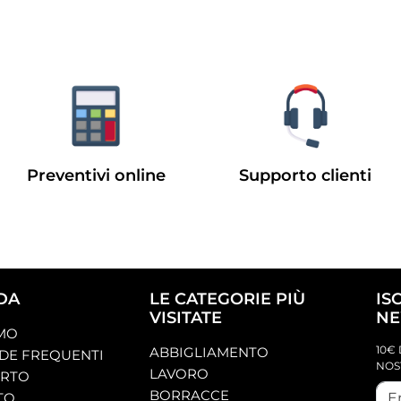
Preventivi online
Supporto clienti
DA
LE CATEGORIE PIÙ
IS
VISITATE
NE
AMO
10€ 
ABBIGLIAMENTO
E FREQUENTI
NOS
LAVORO
ORTO
BORRACCE
TO