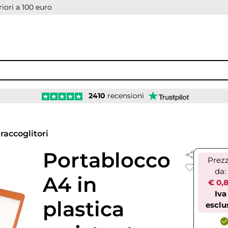
iori a 100 euro
2410
recensioni
 raccoglitori
Portablocco
Prez
da:
A4 in
€ 0,
Iva
plastica
esclu