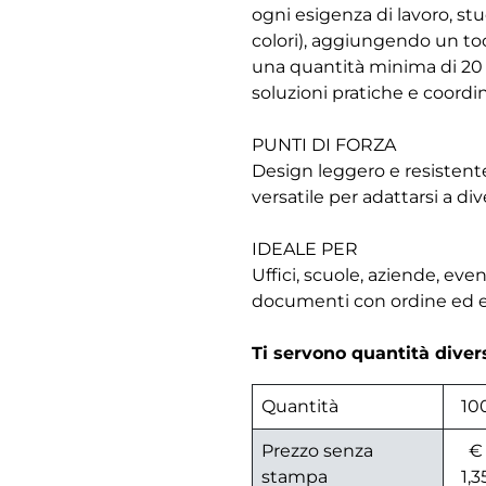
ogni esigenza di lavoro, stud
colori), aggiungendo un toc
una quantità minima di 20 p
soluzioni pratiche e coordi
PUNTI DI FORZA
Design leggero e resistent
versatile per adattarsi a di
IDEALE PER
Uffici, scuole, aziende, eve
documenti con ordine ed ef
Ti servono quantità dive
Quantità
10
Prezzo senza
€
stampa
1,3