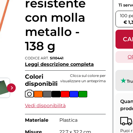
resistente
Ti ser
con molla
100 p
€ 1,
metallo -
CA
138 g
O
CODICE ART.
SI10441
Leggi descrizione completa
Colori
Clicca sul colore per
visualizzare un anteprima
disponibili
Quan
Vedi disponibilità
prod
Materiale
Plastica
Puoi r
Misure
22.7 x 32.2 cm