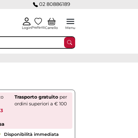
02 80886189
Preferiti
Carrello
Login
Menu
zo
Trasporto gratuito
per
ordini superiori a € 100
83
sa
Disponibilità immediata