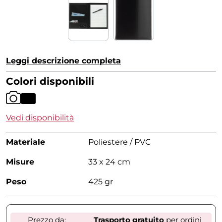
Leggi descrizione completa
Colori disponibili
Vedi disponibilità
Materiale
Poliestere / PVC
Misure
33 x 24 cm
Peso
425 gr
Prezzo da:
Trasporto gratuito
per ordini