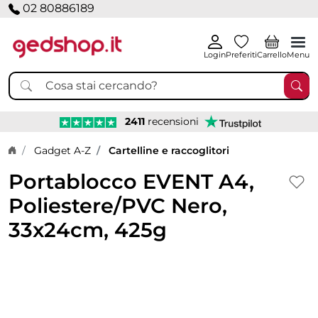
02 80886189
Login
Preferiti
Carrello
Menu
2411
recensioni
Home page
Gadget A-Z
Cartelline e raccoglitori
Portablocco EVENT A4,
Poliestere/PVC Nero,
33x24cm, 425g