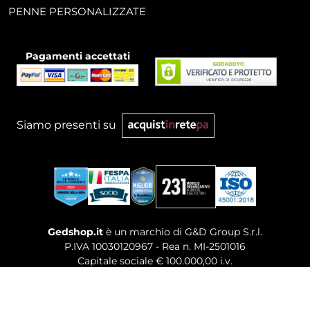
PENNE PERSONALIZZATE
Pagamenti accettati
Siamo presenti su
Gedshop.it
è un marchio di G&D Group S.r.l.
P.IVA 10030120967 - Rea n. MI-2501016
Capitale sociale € 100.000,00 i.v.
Sede legale, Uffici Commerciali: Via Giuseppe Govone,
14 - 20154 Milano (MI)
Tel. 02 80886189
-
Mail. commerciale@gedshop.it