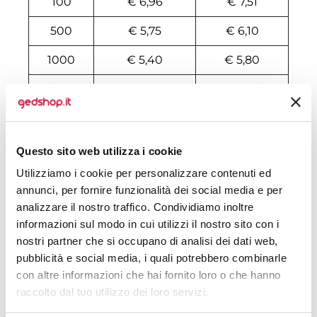
100
€ 6,96
€ 7,51
500
€ 5,75
€ 6,10
1000
€ 5,40
€ 5,80
2000
€ 5,30
€ 5,70
3000
€ 5,15
€ 5,55
4000
€ 5,10
€ 5,50
Questo sito web utilizza i cookie
Utilizziamo i cookie per personalizzare contenuti ed
5000
€ 5,05
€ 5,45
annunci, per fornire funzionalità dei social media e per
6000
€ 5,00
€ 5,40
analizzare il nostro traffico. Condividiamo inoltre
informazioni sul modo in cui utilizzi il nostro sito con i
7000
€ 5,00
€ 5,35
nostri partner che si occupano di analisi dei dati web,
pubblicità e social media, i quali potrebbero combinarle
8000
€ 5,00
€ 5,30
con altre informazioni che hai fornito loro o che hanno
10000
€ 5,00
€ 5,30
raccolto dal tuo utilizzo dei loro servizi.