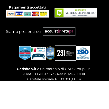
Pagamenti accettati
Siamo presenti su
Gedshop.it
è un marchio di G&D Group S.r.l.
P.IVA 10030120967 - Rea n. MI-2501016
Capitale sociale € 100.000,00 i.v.
Sede legale, Uffici Commerciali: Via Giuseppe Govone,
14 - 20154 Milano (MI)
Tel. 02 80886189
-
Mail. commerciale@gedshop.it