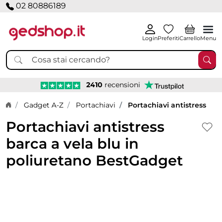
02 80886189
Login
Preferiti
Carrello
Menu
2410
recensioni
Home page
Gadget A-Z
Portachiavi
Portachiavi antistress
Portachiavi antistress
barca a vela blu in
poliuretano BestGadget