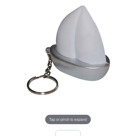
Tap or pinch to expand