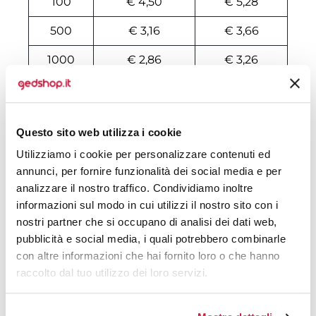
100
€ 4,50
€ 5,28
500
€ 3,16
€ 3,66
1000
€ 2,86
€ 3,26
2000
€ 2,81
€ 3,15
3000
€ 2,57
€ 2,89
Questo sito web utilizza i cookie
4000
€ 2,56
€ 2,84
Utilizziamo i cookie per personalizzare contenuti ed
annunci, per fornire funzionalità dei social media e per
5000
€ 2,44
€ 2,70
analizzare il nostro traffico. Condividiamo inoltre
6000
€ 2,42
€ 2,68
informazioni sul modo in cui utilizzi il nostro sito con i
nostri partner che si occupano di analisi dei dati web,
7000
€ 2,42
€ 2,67
pubblicità e social media, i quali potrebbero combinarle
con altre informazioni che hai fornito loro o che hanno
8000
€ 2,41
€ 2,66
raccolto dal tuo utilizzo dei loro servizi.
10000
€ 2,34
€ 2,56