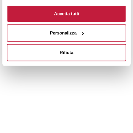
Domande e risposte
Accetta tutti
Personalizza
Prodotti alternativi
Rifiuta