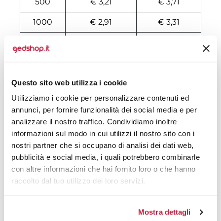
500
€ 3,21
€ 3,71
1000
€ 2,91
€ 3,31
2000
€ 2,86
€ 3,20
3000
€ 2,62
€ 2,94
4000
€ 2,61
€ 2,89
Questo sito web utilizza i cookie
Utilizziamo i cookie per personalizzare contenuti ed
5000
€ 2,49
€ 2,75
annunci, per fornire funzionalità dei social media e per
analizzare il nostro traffico. Condividiamo inoltre
6000
€ 2,47
€ 2,73
informazioni sul modo in cui utilizzi il nostro sito con i
7000
€ 2,47
€ 2,72
nostri partner che si occupano di analisi dei dati web,
pubblicità e social media, i quali potrebbero combinarle
8000
€ 2,46
€ 2,71
con altre informazioni che hai fornito loro o che hanno
raccolto dal tuo utilizzo dei loro servizi.
10000
€ 2,39
€ 2,61
Mostra dettagli
Tecniche di stampa