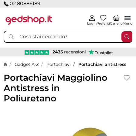
02 80886189
Login
Preferiti
Carrello
Menu
2435
recensioni
Home page
Gadget A-Z
Portachiavi
Portachiavi antistress
Portachiavi Maggiolino
Antistress in
Poliuretano