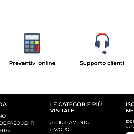
Preventivi online
Supporto clienti
DA
LE CATEGORIE PIÙ
IS
VISITATE
NE
AMO
10€ 
ABBIGLIAMENTO
E FREQUENTI
NOS
LAVORO
ORTO