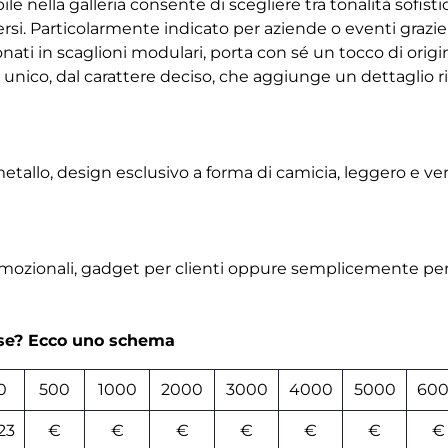
nella galleria consente di scegliere tra tonalità sofistic
ersi. Particolarmente indicato per aziende o eventi grazie a
onati in scaglioni modulari, porta con sé un tocco di orig
unico, dal carattere deciso, che aggiunge un dettaglio ric
etallo, design esclusivo a forma di camicia, leggero e ver
romozionali, gadget per clienti oppure semplicemente per
rse? Ecco uno schema
0
500
1000
2000
3000
4000
5000
60
23
€
€
€
€
€
€
€