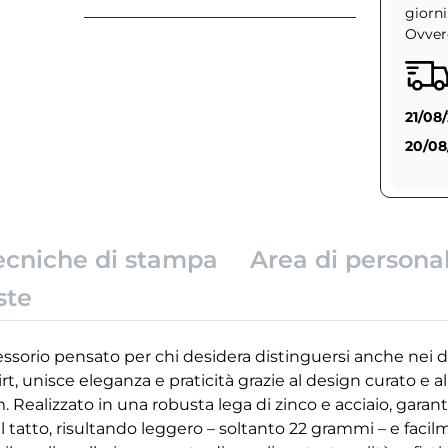
giorni
Ovvero
21/08
20/08
ecniche di stampa
Area di persona
ste
essorio pensato per chi desidera distinguersi anche nei de
hirt, unisce eleganza e praticità grazie al design curato e 
m. Realizzato in una robusta lega di zinco e acciaio, garant
 tatto, risultando leggero – soltanto 22 grammi – e facil