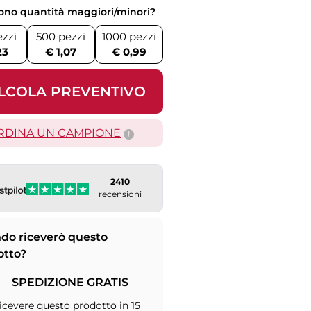
vono quantità maggiori/minori?
ezzi
500 pezzi
1000 pezzi
23
€ 1,07
€ 0,99
LCOLA PREVENTIVO
RDINA UN CAMPIONE
2410
recensioni
do riceverò questo
otto?
SPEDIZIONE GRATIS
icevere questo prodotto in 15