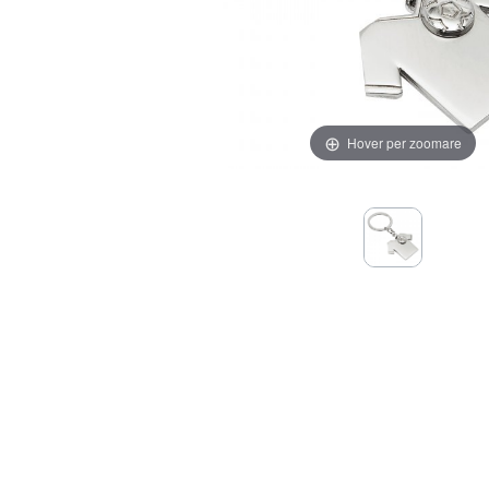
Hover per zoomare