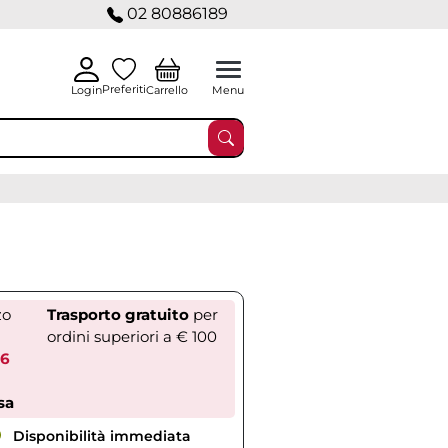
02 80886189
Preferiti
Carrello
Login
Menu
zo
Trasporto gratuito
per
ordini superiori a € 100
96
sa
Disponibilità immediata