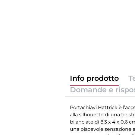
Info prodotto
T
Domande e rispo
Portachiavi Hattrick è l’acc
alla silhouette di una tie s
bilanciate di 8,3 x 4 x 0,6 c
una piacevole sensazione al