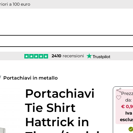
iori a 100 euro
2410
recensioni
Portachiavi in metallo
Portachiavi
Prez
da:
Tie Shirt
€ 0,
Iva
Hattrick in
esclu