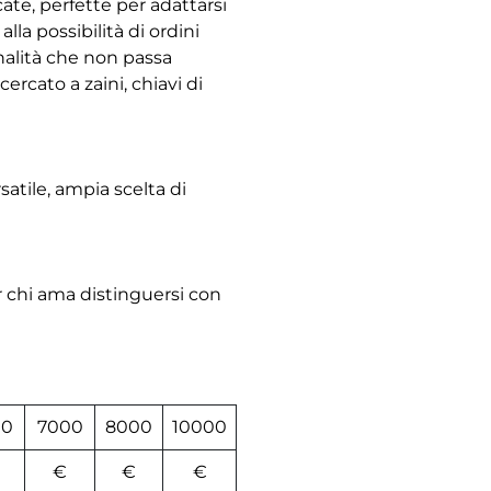
ate, perfette per adattarsi
lla possibilità di ordini
inalità che non passa
ercato a zaini, chiavi di
satile, ampia scelta di
 chi ama distinguersi con
00
7000
8000
10000
€
€
€