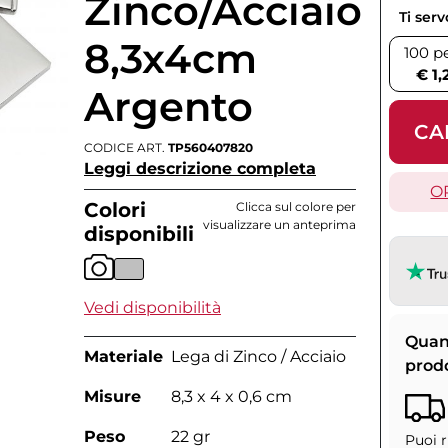
Zinco/Acciaio
Ti ser
8,3x4cm
100 p
€ 1,
Argento
CA
CODICE ART.
TP560407820
Leggi descrizione completa
O
Colori
Clicca sul colore per
visualizzare un anteprima
disponibili
Vedi disponibilità
Quan
Materiale
Lega di Zinco / Acciaio
prod
Misure
8,3 x 4 x 0,6 cm
Peso
22 gr
Puoi r