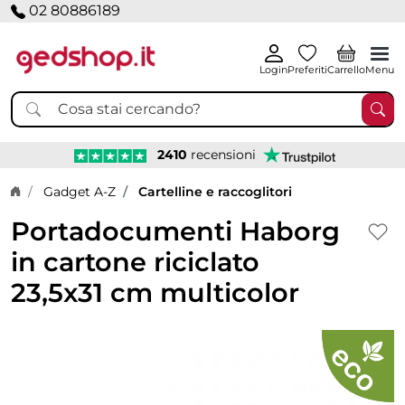
02 80886189
Login
Preferiti
Carrello
Menu
2410
recensioni
Home page
Gadget A-Z
Cartelline e raccoglitori
Portadocumenti Haborg
in cartone riciclato
23,5x31 cm multicolor