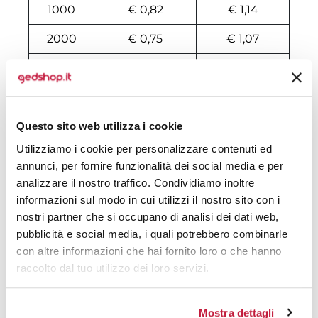
1000
€ 0,82
€ 1,14
2000
€ 0,75
€ 1,07
3000
€ 0,72
€ 1,04
4000
€ 0,71
€ 1,03
5000
€ 0,69
€ 1,01
Questo sito web utilizza i cookie
Utilizziamo i cookie per personalizzare contenuti ed
6000
€ 0,68
€ 1,00
annunci, per fornire funzionalità dei social media e per
analizzare il nostro traffico. Condividiamo inoltre
7000
€ 0,67
€ 0,99
informazioni sul modo in cui utilizzi il nostro sito con i
8000
€ 0,66
€ 0,96
nostri partner che si occupano di analisi dei dati web,
pubblicità e social media, i quali potrebbero combinarle
10000
€ 0,64
€ 0,72
con altre informazioni che hai fornito loro o che hanno
raccolto dal tuo utilizzo dei loro servizi.
Tecniche di stampa
Mostra dettagli