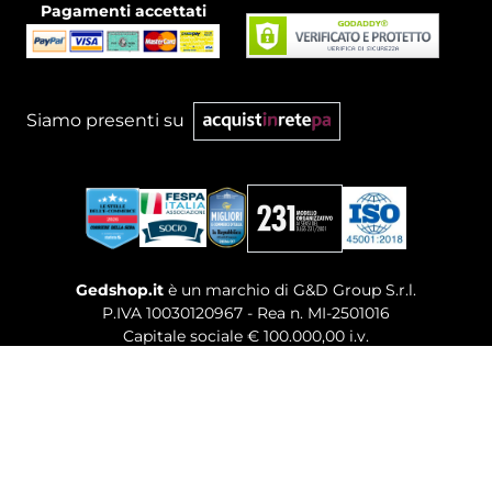
Pagamenti accettati
Siamo presenti su
Gedshop.it
è un marchio di G&D Group S.r.l.
P.IVA 10030120967 - Rea n. MI-2501016
Capitale sociale € 100.000,00 i.v.
Sede legale, Uffici Commerciali: Via Giuseppe Govone,
14 - 20154 Milano (MI)
Tel. 02 80886189
-
Mail. commerciale@gedshop.it
© 2026 GEDSHOP. ALL RIGHTS RESERVED.