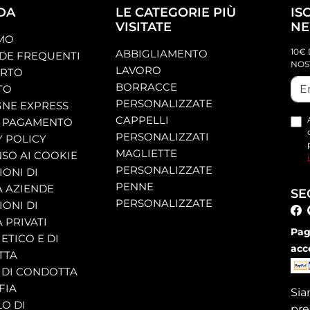
DA
LE CATEGORIE PIÙ
IS
VISITATE
NE
AMO
10€ 
ABBIGLIAMENTO
E FREQUENTI
NOS
LAVORO
ORTO
BORRACCE
TO
PERSONALIZZATE
NE EXPRESS
CAPPELLI
 PAGAMENTO
PERSONALIZZATI
Y POLICY
MAGLIETTE
SO AI COOKIE
PERSONALIZZATE
ONI DI
PENNE
A AZIENDE
SE
PERSONALIZZATE
ONI DI
 PRIVATI
Pag
ETICO E DI
acc
TTA
 DI CONDOTTA
FIA
Si
O DI
pre