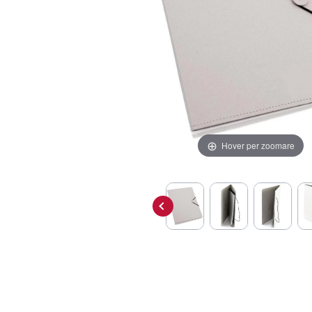
Hover per zoomare