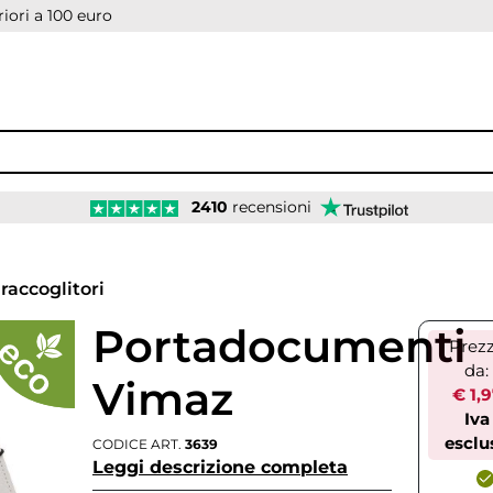
iori a 100 euro
2410
recensioni
 raccoglitori
Portadocumenti
Prez
da:
Vimaz
€ 1,
Iva
esclu
CODICE ART.
3639
Leggi descrizione completa