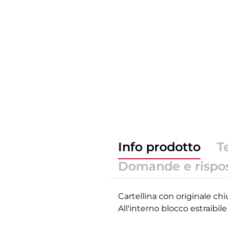
Info prodotto
T
Domande e rispo
Cartellina con originale chiu
All'interno blocco estraibil