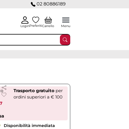
02 80886189
Preferiti
Carrello
Login
Menu
zo
Trasporto gratuito
per
ordini superiori a € 100
97
sa
Disponibilità immediata