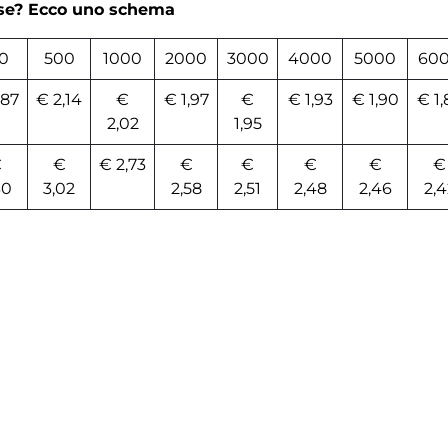
rse? Ecco uno schema
0
500
1000
2000
3000
4000
5000
60
,87
€ 2,14
€
€ 1,97
€
€ 1,93
€ 1,90
€ 1,
2,02
1,95
€
€
€ 2,73
€
€
€
€
€
30
3,02
2,58
2,51
2,48
2,46
2,4