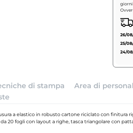
giorni
Ovvero
26/08
25/08
24/08
ecniche di stampa
Area di persona
ste
sura a elastico in robusto cartone riciclato con finitura ri
e da 20 fogli con layout a righe, tasca triangolare con pa