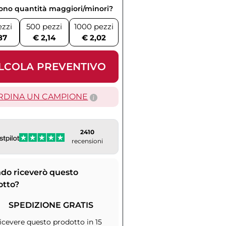
vono quantità maggiori/minori?
ezzi
500 pezzi
1000 pezzi
87
€ 2,14
€ 2,02
LCOLA PREVENTIVO
RDINA UN CAMPIONE
2410
recensioni
do riceverò questo
otto?
SPEDIZIONE GRATIS
icevere questo prodotto in 15