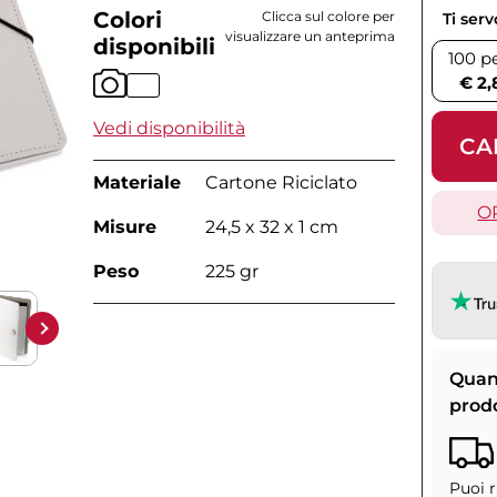
Colori
Clicca sul colore per
Ti ser
visualizzare un anteprima
disponibili
100 p
€ 2,
Vedi disponibilità
CA
Materiale
Cartone Riciclato
O
Misure
24,5 x 32 x 1 cm
Peso
225 gr
Quan
prod
Puoi r