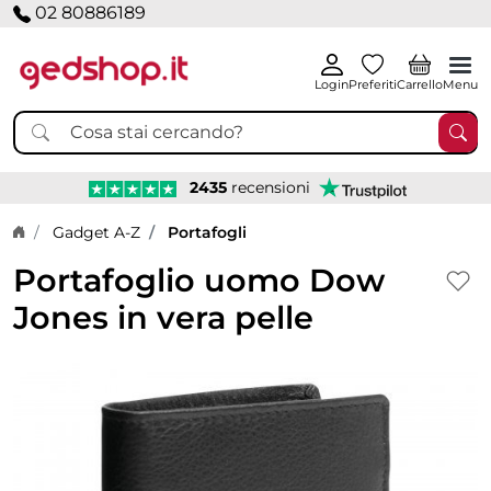
02 80886189
Login
Preferiti
Carrello
Menu
2435
recensioni
Home page
Gadget A-Z
Portafogli
Portafoglio uomo Dow
Jones in vera pelle