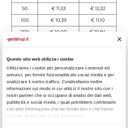
50
€ 11,33
€ 12,32
100
€ 10,39
€ 11,10
200
€ 10,00
€ 10,84
500
€ 9,70
€ 10,29
1000
€ 9,46
€ 9,89
Questo sito web utilizza i cookie
1500
€ 9,39
€ 9,82
Utilizziamo i cookie per personalizzare contenuti ed
annunci, per fornire funzionalità dei social media e per
2000
€ 9,30
€ 9,75
analizzare il nostro traffico. Condividiamo inoltre
informazioni sul modo in cui utilizzi il nostro sito con i
3000
€ 9,22
€ 9,69
nostri partner che si occupano di analisi dei dati web,
5000
€ 9,15
€ 9,55
pubblicità e social media, i quali potrebbero combinarle
con altre informazioni che hai fornito loro o che hanno
10000
€ 8,89
€ 9,34
raccolto dal tuo utilizzo dei loro servizi.