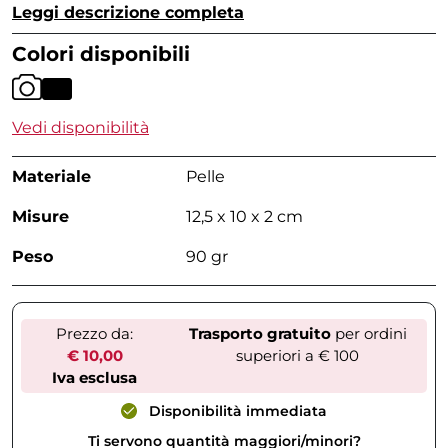
Leggi descrizione completa
Colori disponibili
Vedi disponibilità
Materiale
Pelle
Misure
12,5 x 10 x 2 cm
Peso
90 gr
Prezzo da:
Trasporto gratuito
per ordini
€ 10,00
superiori a € 100
Iva esclusa
Disponibilità immediata
Ti servono quantità maggiori/minori?