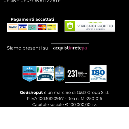
PENNE PERSONALIZZATE
Pagamenti accettati
Siamo presenti su
Gedshop.it
è un marchio di G&D Group S.r.l.
P.IVA 10030120967 - Rea n. MI-2501016
Capitale sociale € 100.000,00 i.v.
Sede legale, Uffici Commerciali: Via Giuseppe Govone,
14 - 20154 Milano (MI)
Tel. 02 80886189
-
Mail. commerciale@gedshop.it