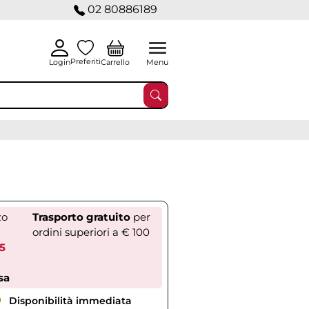
02 80886189
Preferiti
Carrello
Login
Menu
zo
Trasporto gratuito
per
ordini superiori a € 100
05
sa
Disponibilità immediata