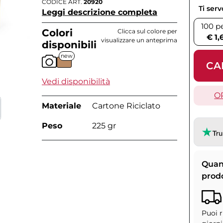
CODICE ART.
20920
Ti ser
Leggi descrizione completa
100 p
Colori
Clicca sul colore per
€ 1,
visualizzare un anteprima
disponibili
new
CA
Vedi disponibilità
O
Materiale
Cartone Riciclato
Peso
225 gr
Quan
prod
Puoi r