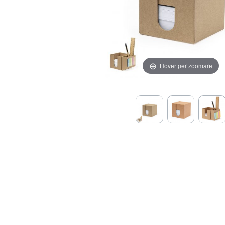
Hover per zoomare