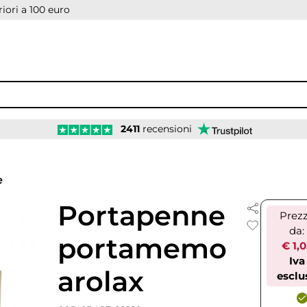
iori a 100 euro
2411
recensioni
e
Portapenne
Prez
da:
portamemo
€ 1,
Iva
arolax
esclu