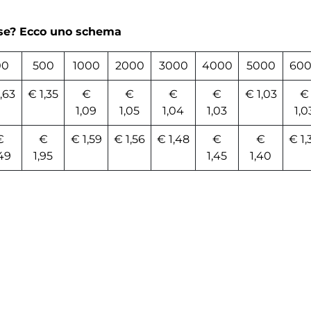
rse? Ecco uno schema
00
500
1000
2000
3000
4000
5000
60
,63
€ 1,35
€
€
€
€
€ 1,03
€
1,09
1,05
1,04
1,03
1,0
€
€
€ 1,59
€ 1,56
€ 1,48
€
€
€ 1,
49
1,95
1,45
1,40