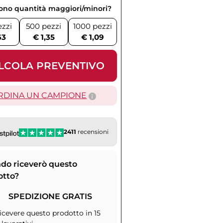
vono quantità maggiori/minori?
ezzi
500 pezzi
1000 pezzi
63
€ 1,35
€ 1,09
LCOLA PREVENTIVO
RDINA UN CAMPIONE
2411
recensioni
do riceverò questo
otto?
SPEDIZIONE GRATIS
icevere questo prodotto in 15