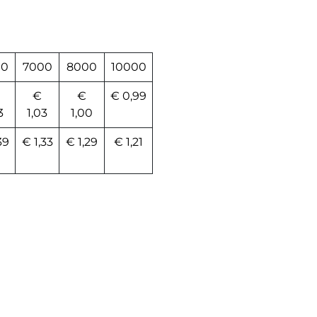
00
7000
8000
10000
€
€
€ 0,99
3
1,03
1,00
39
€ 1,33
€ 1,29
€ 1,21