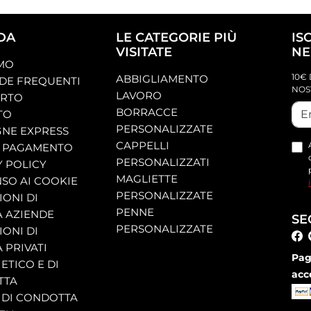
DA
LE CATEGORIE PIÙ
IS
VISITATE
NE
AMO
10€ 
ABBIGLIAMENTO
E FREQUENTI
NOS
LAVORO
ORTO
BORRACCE
TO
PERSONALIZZATE
NE EXPRESS
CAPPELLI
 PAGAMENTO
PERSONALIZZATI
Y POLICY
MAGLIETTE
SO AI COOKIE
PERSONALIZZATE
ONI DI
PENNE
A AZIENDE
SE
PERSONALIZZATE
ONI DI
 PRIVATI
Pag
ETICO E DI
acc
TTA
 DI CONDOTTA