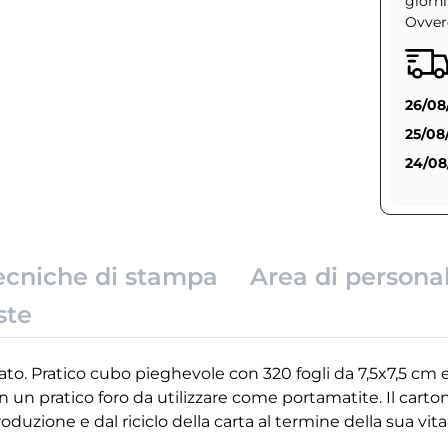
giorni
Ovvero
26/08
25/08
24/08
ecniche di stampa
Area di persona
ste
ato. Pratico cubo pieghevole con 320 fogli da 7,5x7,5 cm e
con un pratico foro da utilizzare come portamatite. Il carto
roduzione e dal riciclo della carta al termine della sua vit