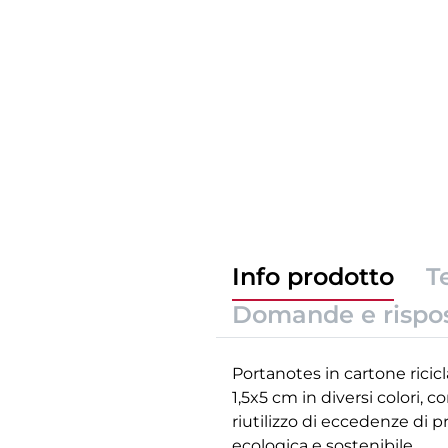
Info prodotto
T
Domande e rispo
Portanotes in cartone ricicl
1,5x5 cm in diversi colori, 
riutilizzo di eccedenze di p
ecologica e sostenibile.