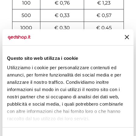
100
€ 0,76
€ 1,23
500
€ 0,33
€ 0,57
1000
€ 0,30
€ 0,45
2000
€ 0,30
€ 0,41
3000
€ 0,30
€ 0,38
Questo sito web utilizza i cookie
4000
€ 0,30
€ 0,36
Utilizziamo i cookie per personalizzare contenuti ed
annunci, per fornire funzionalità dei social media e per
5000
€ 0,30
€ 0,35
analizzare il nostro traffico. Condividiamo inoltre
informazioni sul modo in cui utilizzi il nostro sito con i
6000
€ 0,30
€ 0,34
nostri partner che si occupano di analisi dei dati web,
7000
€ 0,29
€ 0,34
pubblicità e social media, i quali potrebbero combinarle
con altre informazioni che hai fornito loro o che hanno
8000
€ 0,29
€ 0,32
raccolto dal tuo utilizzo dei loro servizi.
10000
€ 0,28
€ 0,31