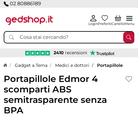
02 80886189
Login
Preferiti
Carrello
Menu
2410
recensioni
Home page
Gadget a Tema
Medici e dottori
Portapillole
Portapillole Edmor 4
scomparti ABS
semitrasparente senza
BPA