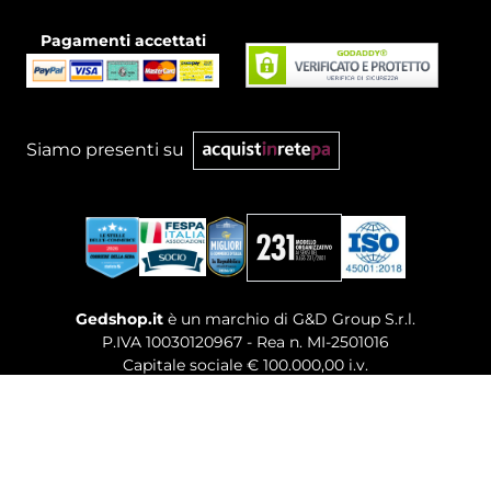
Pagamenti accettati
Siamo presenti su
Gedshop.it
è un marchio di G&D Group S.r.l.
P.IVA 10030120967 - Rea n. MI-2501016
Capitale sociale € 100.000,00 i.v.
Sede legale, Uffici Commerciali: Via Giuseppe Govone,
14 - 20154 Milano (MI)
Tel. 02 80886189
-
Mail. commerciale@gedshop.it