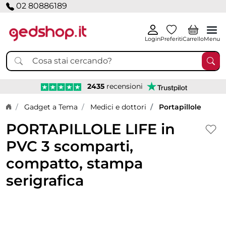
02 80886189
Login
Preferiti
Carrello
Menu
2435
recensioni
Home page
Gadget a Tema
Medici e dottori
Portapillole
PORTAPILLOLE LIFE in
PVC 3 scomparti,
compatto, stampa
serigrafica