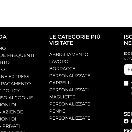
DA
LE CATEGORIE PIÙ
IS
VISITATE
NE
AMO
10€ 
ABBIGLIAMENTO
E FREQUENTI
NOS
LAVORO
ORTO
BORRACCE
TO
PERSONALIZZATE
NE EXPRESS
CAPPELLI
 PAGAMENTO
PERSONALIZZATI
Y POLICY
MAGLIETTE
SO AI COOKIE
PERSONALIZZATE
ONI DI
PENNE
A AZIENDE
SE
PERSONALIZZATE
ONI DI
 PRIVATI
Pag