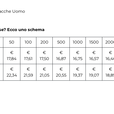
giacche Uomo
rse? Ecco uno schema
50
100
200
500
1000
1500
200
€
€
€
€
€
€
€
17,84
17,61
17,50
16,87
16,75
16,57
16,4
€
€
€
€
€
€
€
22,34
21,59
21,05
20,55
19,37
19,07
18,8