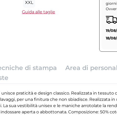
XXL
giorni
Ovvero
Guida alle taglie
19/08
18/08
ecniche di stampa
Area di persona
ste
” unisce praticità e design classico. Realizzata in tessuto 
lavaggi, per una finitura che non sbiadisce. Realizzata 
ti. La sua vestibilità unisex e le maniche arrotolate la ren
Da indossare aperta o abbottonata. Composizione: 50% cot