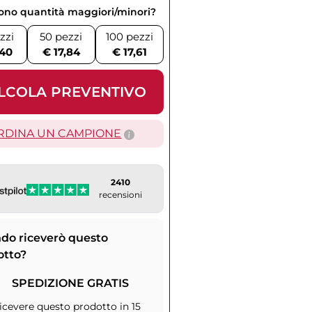
vono quantità maggiori/minori?
zzi
50 pezzi
100 pezzi
,40
€ 17,84
€ 17,61
LCOLA PREVENTIVO
RDINA UN CAMPIONE
2410
recensioni
do riceverò questo
otto?
SPEDIZIONE GRATIS
icevere questo prodotto in 15