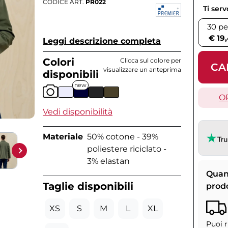
CODICE ART.
PR022
Ti ser
30 pe
€ 19
Leggi descrizione completa
Colori
Clicca sul colore per
CA
visualizzare un anteprima
disponibili
new
O
Vedi disponibilità
Materiale
50% cotone - 39%
poliestere riciclato -
3% elastan
Quan
Taglie disponibili
prod
XS
S
M
L
XL
Puoi r