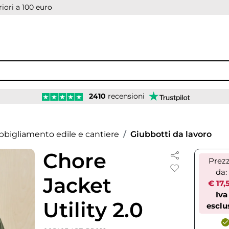
iori a 100 euro
2410
recensioni
bbigliamento edile e cantiere
Giubbotti da lavoro
Chore
Prez
da:
Jacket
€ 17,
Iva
Utility 2.0
esclu