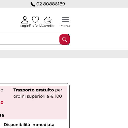
02 80886189
Preferiti
Carrello
Login
Menu
zo
Trasporto gratuito
per
ordini superiori a € 100
50
sa
Disponibilità immediata