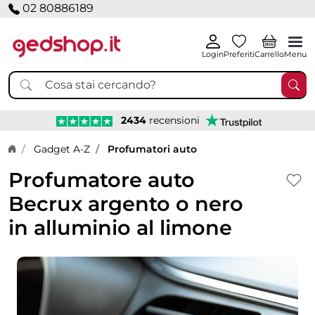
02 80886189
Login
Preferiti
Carrello
Menu
2434
recensioni
Home page
Gadget A-Z
Profumatori auto
Profumatore auto
Becrux argento o nero
in alluminio al limone