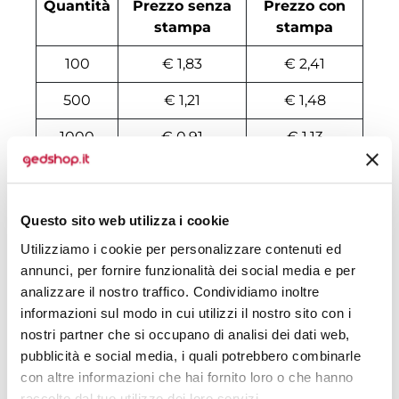
Quantità
Prezzo senza
Prezzo con
stampa
stampa
100
€ 1,83
€ 2,41
500
€ 1,21
€ 1,48
1000
€ 0,91
€ 1,13
2000
€ 0,95
€ 0,97
3000
€ 0,91
€ 0,94
Questo sito web utilizza i cookie
4000
€ 0,91
€ 0,96
Utilizziamo i cookie per personalizzare contenuti ed
annunci, per fornire funzionalità dei social media e per
5000
€ 0,91
€ 0,93
analizzare il nostro traffico. Condividiamo inoltre
informazioni sul modo in cui utilizzi il nostro sito con i
6000
€ 0,89
€ 0,91
nostri partner che si occupano di analisi dei dati web,
7000
€ 0,89
€ 0,87
pubblicità e social media, i quali potrebbero combinarle
con altre informazioni che hai fornito loro o che hanno
8000
€ 0,88
€ 0,84
raccolto dal tuo utilizzo dei loro servizi.