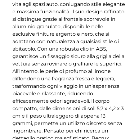
vita agli spazi auto, coniugando stile elegante
e massima funzionalità. Il suo design raffinato
si distingue grazie al frontale scorrevole in
alluminio granulato, disponibile nelle
esclusive finiture argento e nero, che si
adattano con naturalezza a qualsiasi stile di
abitacolo. Con una robusta clip in ABS,
garantisce un fissaggio sicuro alla griglia della
vettura senza rovinare o graffiare le superfici.
All’interno, le perle di profumo al limone
diffondono una fragranza fresca e leggera,
trasformando ogni viaggio in un’esperienza
piacevole e rilassante, riducendo
efficacemente odori sgradevoli. Il corpo
compatto, dalle dimensioni di soli 5,7 x 4,2 x 3
cm e il peso ultraleggero di appena 13
grammi, permette un utilizzo discreto senza
ingombrare. Pensato per chi ricerca un
dettaglio pratico ma sofisticato, Becrux