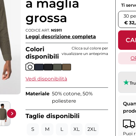
a maglia
Ti ser
grossa
30 pe
€ 32
CODICE ART.
NS911
Leggi descrizione completa
CA
Colori
Clicca sul colore per
visualizzare un anteprima
disponibili
O
Vedi disponibilità
Materiale
50% cotone, 50%
poliestere
Quan
prod
Taglie disponibili
S
M
L
XL
2XL
Puoi r