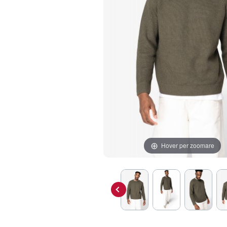
Hover per zoomare