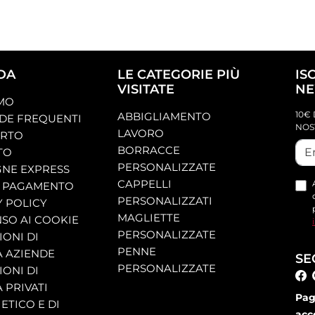
DA
LE CATEGORIE PIÙ
IS
VISITATE
NE
AMO
10€ 
ABBIGLIAMENTO
E FREQUENTI
NOS
LAVORO
ORTO
BORRACCE
TO
PERSONALIZZATE
NE EXPRESS
CAPPELLI
 PAGAMENTO
PERSONALIZZATI
Y POLICY
MAGLIETTE
SO AI COOKIE
PERSONALIZZATE
ONI DI
PENNE
A AZIENDE
SE
PERSONALIZZATE
ONI DI
 PRIVATI
Pag
ETICO E DI
acc