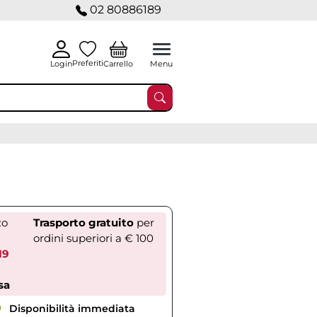
02 80886189
Preferiti
Carrello
Login
Menu
zo
Trasporto gratuito
per
ordini superiori a € 100
19
sa
Disponibilità immediata