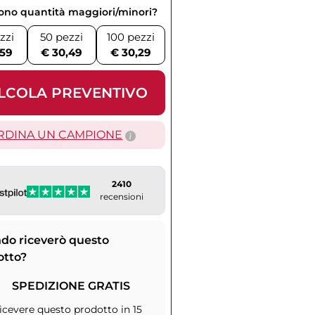
vono quantità maggiori/minori?
zzi
50 pezzi
100 pezzi
,59
€ 30,49
€ 30,29
LCOLA PREVENTIVO
RDINA UN CAMPIONE
2410
recensioni
do riceverò questo
otto?
SPEDIZIONE GRATIS
icevere questo prodotto in 15