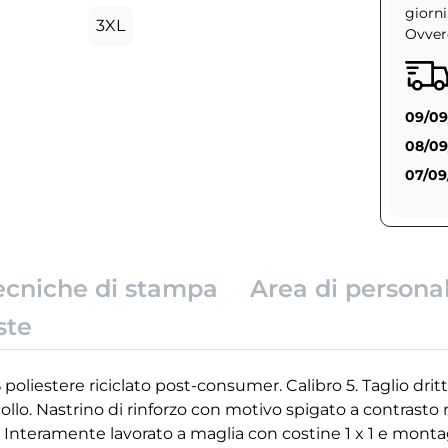
giorni
3XL
Ovvero
09/09
08/09
07/09
ecniche di stampa
Area di persona
ste
oliestere riciclato post-consumer. Calibro 5. Taglio dritt
ollo. Nastrino di rinforzo con motivo spigato a contrasto 
. Interamente lavorato a maglia con costine 1 x 1 e monta