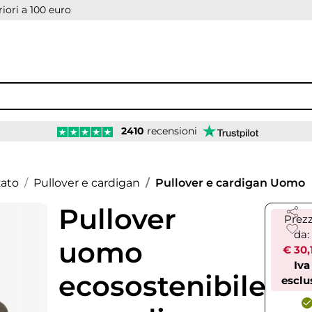
iori a 100 euro
2410
recensioni
zato
Pullover e cardigan
Pullover e cardigan Uomo
Pullover
Prez
da:
uomo
€ 30,
Iva
ecosostenibile
esclu