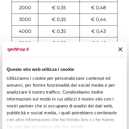
2000
€ 0,35
€ 0,48
3000
€ 0,35
€ 0,44
4000
€ 0,35
€ 0,43
5000
€ 0,35
€ 0,42
6000
€ 0,35
€ 0,40
7000
€ 0,34
€ 0,40
Questo sito web utilizza i cookie
Utilizziamo i cookie per personalizzare contenuti ed
8000
€ 0,34
€ 0,39
annunci, per fornire funzionalità dei social media e per
10000
€ 0,33
€ 0,37
analizzare il nostro traffico. Condividiamo inoltre
informazioni sul modo in cui utilizzi il nostro sito con i
nostri partner che si occupano di analisi dei dati web,
Tecniche di stampa
pubblicità e social media, i quali potrebbero combinarle
con altre informazioni che hai fornito loro o che hanno
Area di personalizzazione
raccolto dal tuo utilizzo dei loro servizi.