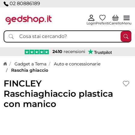
02 80886189
Login
Preferiti
Carrello
Menu
2410
recensioni
Home page
Gadget a Tema
Auto e concessionarie
Raschia ghiaccio
FINCLEY
Raschiaghiaccio plastica
con manico