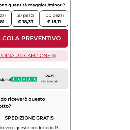
vono quantità maggiori/minori?
zzi
50 pezzi
100 pezzi
,81
€ 18,33
€ 18,11
LCOLA PREVENTIVO
RDINA UN CAMPIONE
2435
recensioni
do riceverò questo
otto?
SPEDIZIONE GRATIS
icevere questo prodotto in 15