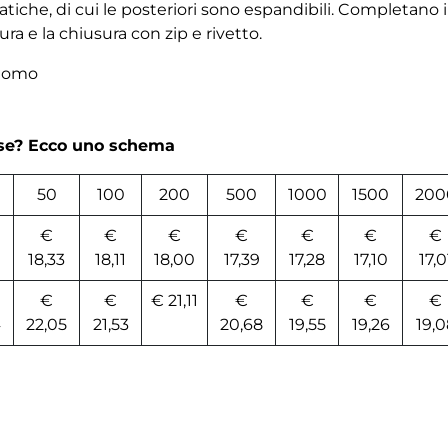
iche, di cui le posteriori sono espandibili. Completano i
ura e la chiusura con zip e rivetto.
 uomo
rse? Ecco uno schema
50
100
200
500
1000
1500
200
€
€
€
€
€
€
€
18,33
18,11
18,00
17,39
17,28
17,10
17,0
€
€
€ 21,11
€
€
€
€
4
22,05
21,53
20,68
19,55
19,26
19,0