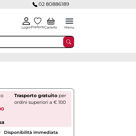
02 80886189
Preferiti
Carrello
Login
Menu
zo
Trasporto gratuito
per
ordini superiori a € 100
00
sa
Disponibilità immediata