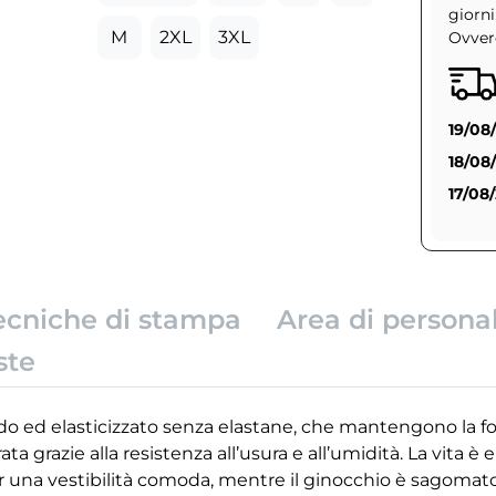
giorni
M
2XL
3XL
Ovvero
19/08
18/08
17/08
ecniche di stampa
Area di persona
ste
do ed elasticizzato senza elastane, che mantengono la fo
 grazie alla resistenza all’usura e all’umidità. La vita è e
er una vestibilità comoda, mentre il ginocchio è sagomato