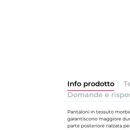
Info prodotto
T
Domande e rispo
Pantaloni in tessuto morbi
garantiscono maggiore durata
parte posteriore rialzata p