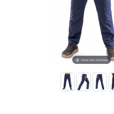
Hover per zoomare