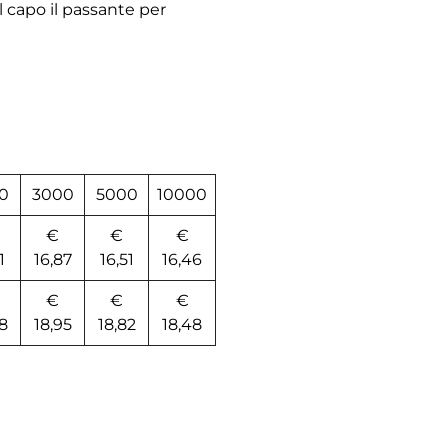
l capo il passante per
0
3000
5000
10000
€
€
€
1
16,87
16,51
16,46
€
€
€
8
18,95
18,82
18,48