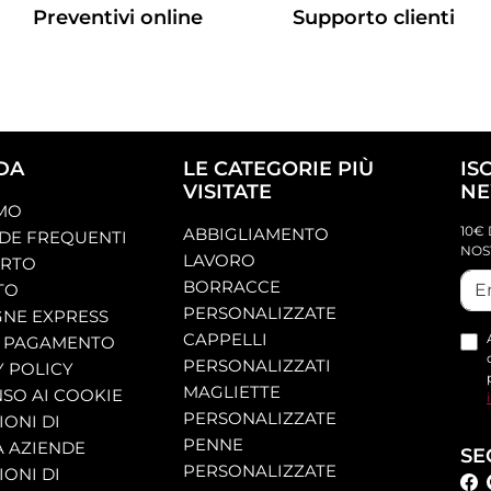
Preventivi online
Supporto clienti
DA
LE CATEGORIE PIÙ
IS
VISITATE
NE
AMO
10€ 
ABBIGLIAMENTO
E FREQUENTI
NOS
LAVORO
ORTO
BORRACCE
TO
PERSONALIZZATE
NE EXPRESS
CAPPELLI
 PAGAMENTO
PERSONALIZZATI
Y POLICY
MAGLIETTE
SO AI COOKIE
PERSONALIZZATE
ONI DI
PENNE
A AZIENDE
SE
PERSONALIZZATE
ONI DI