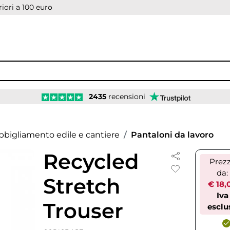
iori a 100 euro
2435
recensioni
bbigliamento edile e cantiere
Pantaloni da lavoro
Recycled
Prez
da:
Stretch
€ 18,
Iva
Trouser
esclu