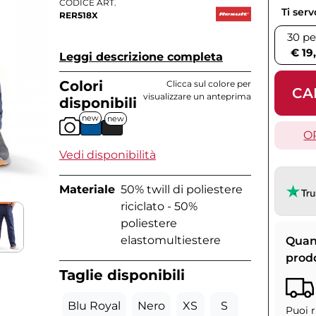
CODICE ART.
Ti ser
RER518X
30 pe
€ 19
Leggi descrizione completa
Colori
Clicca sul colore per
CA
visualizzare un anteprima
disponibili
new
new
O
Vedi disponibilità
Materiale
50% twill di poliestere
riciclato - 50%
poliestere
elastomultiestere
Quan
prod
Taglie disponibili
Blu Royal
Nero
XS
S
Puoi r