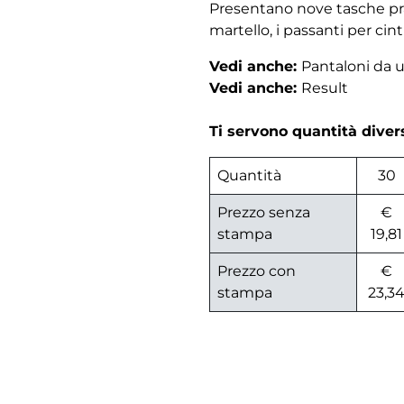
Presentano nove tasche prat
martello, i passanti per cint
Vedi anche:
Pantaloni da
Vedi anche:
Result
Ti servono quantità dive
Quantità
30
Prezzo senza
€
stampa
19,81
Prezzo con
€
stampa
23,3