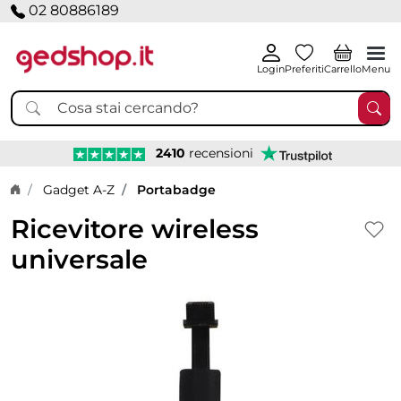
02 80886189
Login
Preferiti
Carrello
Menu
2410
recensioni
Home page
Gadget A-Z
Portabadge
Ricevitore wireless
universale