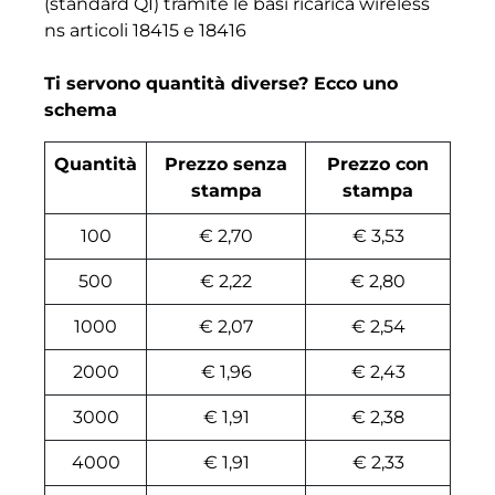
(standard QI) tramite le basi ricarica wireless
ns articoli 18415 e 18416
Ti servono quantità diverse? Ecco uno
schema
Quantità
Prezzo senza
Prezzo con
stampa
stampa
100
€ 2,70
€ 3,53
500
€ 2,22
€ 2,80
1000
€ 2,07
€ 2,54
2000
€ 1,96
€ 2,43
3000
€ 1,91
€ 2,38
4000
€ 1,91
€ 2,33