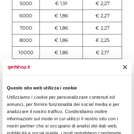
5000
€ 1,91
€ 2,27
6000
€ 1,86
€ 2,27
7000
€ 1,86
€ 2,27
8000
€ 1,86
€ 2,25
10000
€ 1,86
€ 2,17
Tecniche di stampa
Domande e risposte
Questo sito web utilizza i cookie
Utilizziamo i cookie per personalizzare contenuti ed
annunci, per fornire funzionalità dei social media e per
analizzare il nostro traffico. Condividiamo inoltre
Prodotti alternativi
informazioni sul modo in cui utilizzi il nostro sito con i
nostri partner che si occupano di analisi dei dati web,
pubblicità e social media, i quali potrebbero combinarle