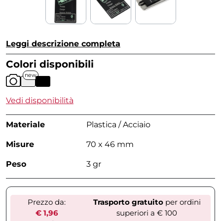
Leggi descrizione completa
Colori disponibili
new
Vedi disponibilità
Materiale
Plastica / Acciaio
Misure
70 x 46 mm
Peso
3 gr
Prezzo da:
Trasporto gratuito
per ordini
€ 1,96
superiori a € 100