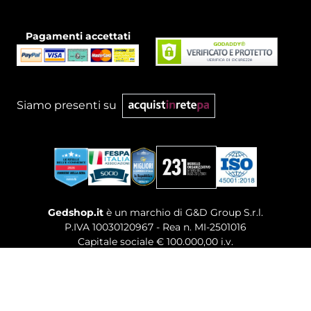
Pagamenti accettati
Siamo presenti su
Gedshop.it
è un marchio di G&D Group S.r.l.
P.IVA 10030120967 - Rea n. MI-2501016
Capitale sociale € 100.000,00 i.v.
Sede legale, Uffici Commerciali: Via Giuseppe Govone,
14 - 20154 Milano (MI)
Tel. 02 80886189
-
Mail. commerciale@gedshop.it