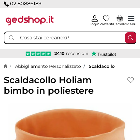
02 80886189
Login
Preferiti
Carrello
Menu
2410
recensioni
Home page
Abbigliamento Personalizzato
Scaldacollo
Scaldacollo Holiam
bimbo in poliestere