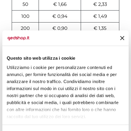
50
€ 1,66
€ 2,33
100
€ 0,94
€ 1,49
200
€ 0,90
€ 1,35
500
€ 0,81
€ 1,06
1000
€ 0,75
€ 0,99
Questo sito web utilizza i cookie
1500
€ 0,74
€ 0,97
Utilizziamo i cookie per personalizzare contenuti ed
annunci, per fornire funzionalità dei social media e per
2000
€ 0,72
€ 0,93
analizzare il nostro traffico. Condividiamo inoltre
3000
€ 0,71
€ 0,90
informazioni sul modo in cui utilizzi il nostro sito con i
nostri partner che si occupano di analisi dei dati web,
5000
€ 0,70
€ 0,85
pubblicità e social media, i quali potrebbero combinarle
con altre informazioni che hai fornito loro o che hanno
10000
€ 0,54
€ 0,65
raccolto dal tuo utilizzo dei loro servizi.