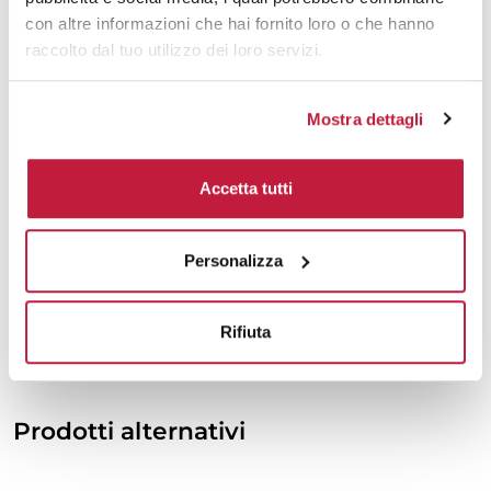
2000
€ 2,33
€ 2,84
con altre informazioni che hai fornito loro o che hanno
3000
€ 2,31
€ 2,82
raccolto dal tuo utilizzo dei loro servizi.
5000
€ 2,27
€ 2,77
Mostra dettagli
10000
€ 2,17
€ 2,70
Accetta tutti
Tecniche di stampa
Personalizza
Area di personalizzazione
Domande e risposte
Rifiuta
Prodotti alternativi