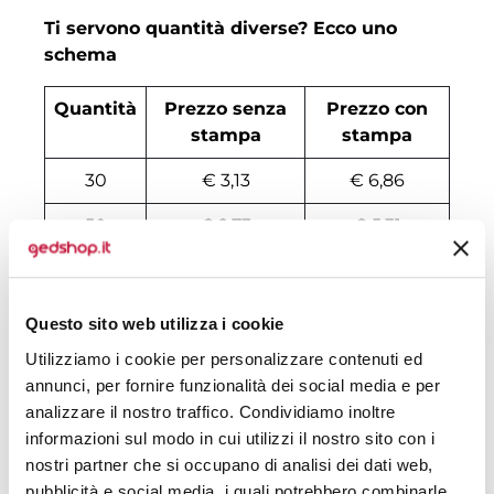
Ti servono quantità diverse? Ecco uno
schema
Quantità
Prezzo senza
Prezzo con
stampa
stampa
30
€ 3,13
€ 6,86
50
€ 2,73
€ 5,31
100
€ 2,43
€ 4,07
200
€ 2,42
€ 3,64
Questo sito web utilizza i cookie
Utilizziamo i cookie per personalizzare contenuti ed
500
€ 2,38
€ 3,19
annunci, per fornire funzionalità dei social media e per
1000
€ 2,36
€ 2,91
analizzare il nostro traffico. Condividiamo inoltre
informazioni sul modo in cui utilizzi il nostro sito con i
1500
€ 2,34
€ 2,87
nostri partner che si occupano di analisi dei dati web,
pubblicità e social media, i quali potrebbero combinarle