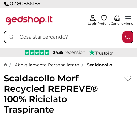
02 80886189
Login
Preferiti
Carrello
Menu
2435
recensioni
Home page
Abbigliamento Personalizzato
Scaldacollo
Scaldacollo Morf
Recycled REPREVE®
100% Riciclato
Traspirante