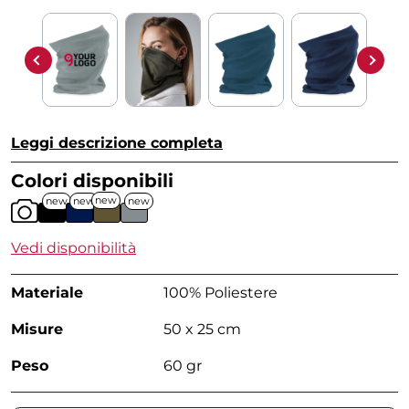
Leggi descrizione completa
Colori disponibili
new
new
new
new
Vedi disponibilità
Materiale
100% Poliestere
Misure
50 x 25 cm
Peso
60 gr