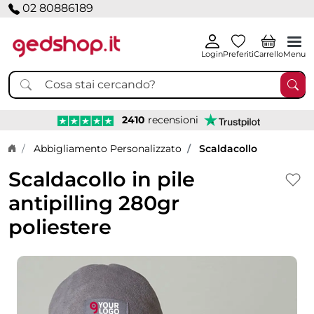
02 80886189
Login
Preferiti
Carrello
Menu
2410
recensioni
Home page
Abbigliamento Personalizzato
Scaldacollo
Scaldacollo in pile
antipilling 280gr
poliestere