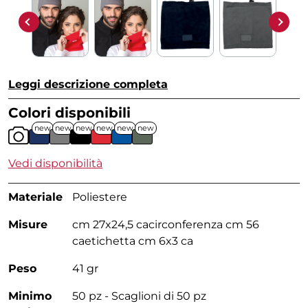
Leggi descrizione completa
Colori disponibili
new
new
new
new
new
new
Vedi disponibilità
Materiale
Poliestere
Misure
cm 27x24,5 cacirconferenza cm 56
caetichetta cm 6x3 ca
Peso
41 gr
Minimo
50 pz - Scaglioni di 50 pz