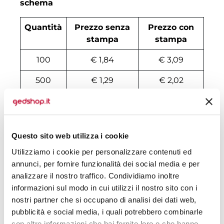
schema
Quantità
Prezzo senza
Prezzo con
stampa
stampa
100
€ 1,84
€ 3,09
500
€ 1,29
€ 2,02
1000
€ 0,99
€ 1,62
2000
€ 0,84
€ 1,45
Questo sito web utilizza i cookie
3000
€ 0,83
€ 1,41
Utilizziamo i cookie per personalizzare contenuti ed
4000
€ 0,82
€ 1,36
annunci, per fornire funzionalità dei social media e per
analizzare il nostro traffico. Condividiamo inoltre
5000
€ 0,81
€ 1,31
informazioni sul modo in cui utilizzi il nostro sito con i
nostri partner che si occupano di analisi dei dati web,
6000
€ 0,80
€ 1,28
pubblicità e social media, i quali potrebbero combinarle
7000
€ 0,79
€ 1,25
con altre informazioni che hai fornito loro o che hanno