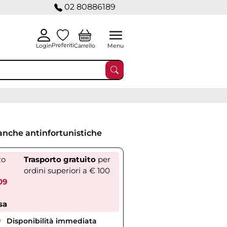
02 80886189
Preferiti
Carrello
Login
Menu
nche antinfortunistiche
zo
Trasporto gratuito
per
ordini superiori a € 100
09
sa
Disponibilità immediata