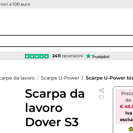
iori a 100 euro
2411
recensioni
carpe da lavoro
Scarpe U-Power
Scarpe U-Power bia
Scarpa da
Prez
da:
lavoro
€ 49,
Iva
Dover S3
esclu