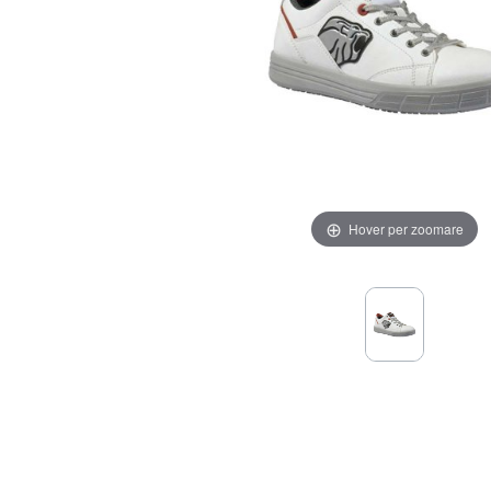
Hover per zoomare