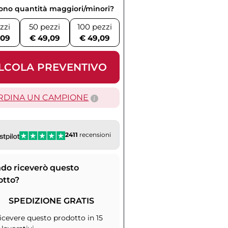
vono quantità maggiori/minori?
zzi
50 pezzi
100 pezzi
,09
€ 49,09
€ 49,09
LCOLA PREVENTIVO
RDINA UN CAMPIONE
2411
recensioni
do riceverò questo
otto?
SPEDIZIONE GRATIS
icevere questo prodotto in 15