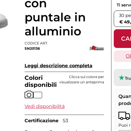
con
Ti ser
puntale in
30 pe
€ 49
alluminio
CA
CODICE ART.
SN20136
O
Leggi descrizione completa
Colori
Clicca sul colore per
visualizzare un anteprima
disponibili
Quan
prod
Vedi disponibilità
Certificazione
S3
Puoi r