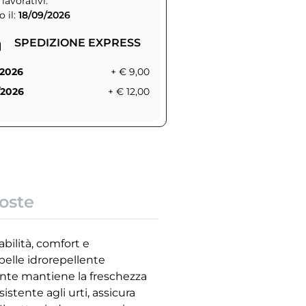
 lavorativi.
 il:
18/09/2026
SPEDIZIONE EXPRESS
/2026
+ € 9,00
/2026
+ € 12,00
oste
abilità, comfort e
pelle idrorepellente
rante mantiene la freschezza
stente agli urti, assicura