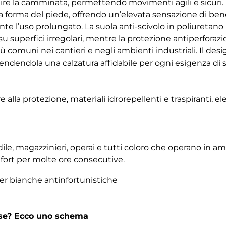
re la camminata, permettendo movimenti agili e sicuri.
la forma del piede, offrendo un’elevata sensazione di b
nte l’uso prolungato. La suola anti-scivolo in poliuretano
u superfici irregolari, mentre la protezione antiperforazi
iù comuni nei cantieri e negli ambienti industriali. Il desi
 rendendola una calzatura affidabile per ogni esigenza di 
alla protezione, materiali idrorepellenti e traspiranti, ele
dile, magazzinieri, operai e tutti coloro che operano in am
fort per molte ore consecutive.
r bianche antinfortunistiche
rse? Ecco uno schema