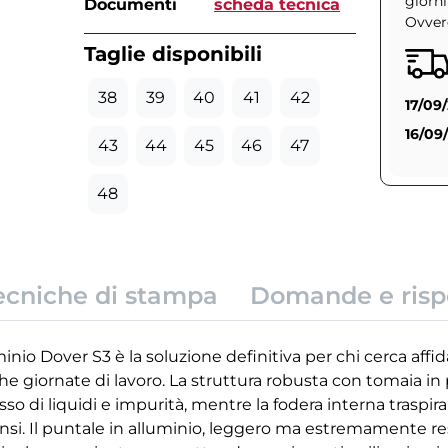
giorni
Documenti
scheda tecnica
Ovvero
Taglie disponibili
38
39
40
41
42
17/09
16/09
43
44
45
46
47
48
ecniche di stampa
Domande e risp
nio Dover S3 è la soluzione definitiva per chi cerca affid
e giornate di lavoro. La struttura robusta con tomaia in 
sso di liquidi e impurità, mentre la fodera interna traspi
nsi. Il puntale in alluminio, leggero ma estremamente resi