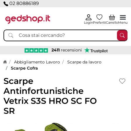
02 80886189
Login
Preferiti
Carrello
Menu
2411
recensioni
Home page
Abbigliamento Lavoro
Scarpe da lavoro
Scarpe Cofra
Scarpe
Antinfortunistiche
Vetrix S3S HRO SC FO
SR