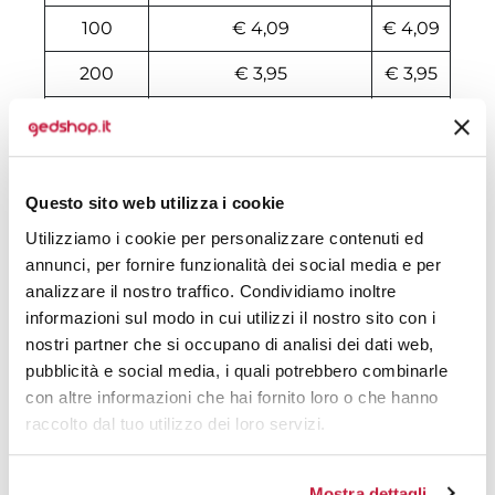
100
€ 4,09
€ 4,09
200
€ 3,95
€ 3,95
500
€ 3,66
€ 3,66
1000
€ 3,43
€ 3,43
Questo sito web utilizza i cookie
1500
€ 3,41
€ 3,41
Utilizziamo i cookie per personalizzare contenuti ed
2000
€ 3,38
€ 3,38
annunci, per fornire funzionalità dei social media e per
analizzare il nostro traffico. Condividiamo inoltre
3000
€ 3,38
€ 3,38
informazioni sul modo in cui utilizzi il nostro sito con i
nostri partner che si occupano di analisi dei dati web,
5000
€ 3,35
€ 3,35
pubblicità e social media, i quali potrebbero combinarle
10000
€ 3,32
€ 3,32
con altre informazioni che hai fornito loro o che hanno
raccolto dal tuo utilizzo dei loro servizi.
Tecniche di stampa
Mostra dettagli