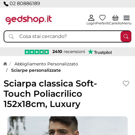
02 80886189
Login
Preferiti
Carrello
Menu
2410
recensioni
Home page
Abbigliamento Personalizzato
Sciarpe personalizzate
Sciarpa classica Soft-
Touch Poliacrilico
152x18cm, Luxury