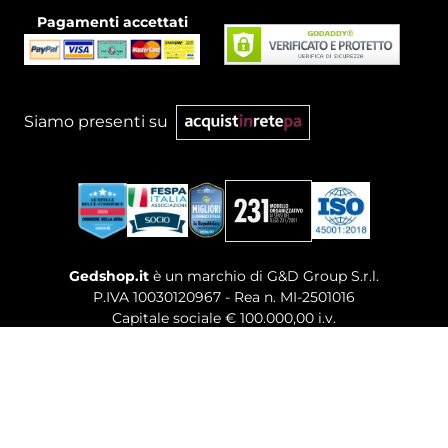
Pagamenti accettati
Siamo presenti su
Gedshop.it
è un marchio di G&D Group S.r.l.
P.IVA 10030120967 - Rea n. MI-2501016
Capitale sociale € 100.000,00 i.v.
Sede legale, Uffici Commerciali: Via Giuseppe Govone,
14 - 20154 Milano (MI)
Tel. 02 80886189
-
Mail. commerciale@gedshop.it
© 2026 GEDSHOP. ALL RIGHTS RESERVED.