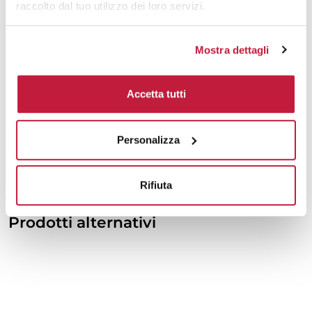
raccolto dal tuo utilizzo dei loro servizi.
8000
€ 0,44
€ 0,74
10000
€ 0,42
€ 0,50
Mostra dettagli
Tecniche di stampa
Accetta tutti
Area di personalizzazione
Personalizza
Domande e risposte
Rifiuta
Prodotti alternativi