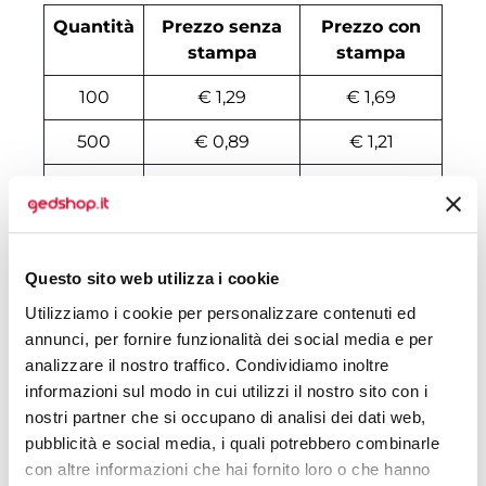
Quantità
Prezzo senza
Prezzo con
stampa
stampa
100
€ 1,29
€ 1,69
500
€ 0,89
€ 1,21
1000
€ 0,60
€ 0,92
2000
€ 0,53
€ 0,85
3000
€ 0,50
€ 0,82
Questo sito web utilizza i cookie
Utilizziamo i cookie per personalizzare contenuti ed
4000
€ 0,49
€ 0,81
annunci, per fornire funzionalità dei social media e per
5000
€ 0,47
€ 0,79
analizzare il nostro traffico. Condividiamo inoltre
informazioni sul modo in cui utilizzi il nostro sito con i
6000
€ 0,46
€ 0,78
nostri partner che si occupano di analisi dei dati web,
pubblicità e social media, i quali potrebbero combinarle
7000
€ 0,45
€ 0,77
con altre informazioni che hai fornito loro o che hanno